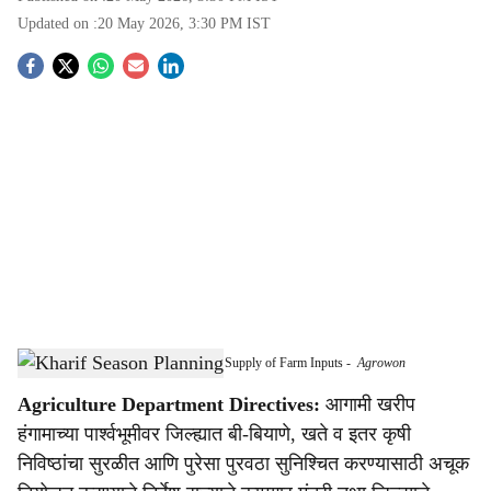
Updated on :
20 May 2026, 3:30 PM
IST
S
o
c
i
a
l
s
Accurate Planning Ordered for Smooth Supply of Farm Inputs
-
Agrowon
h
Agriculture Department Directives:
आगामी खरीप
a
हंगामाच्या पार्श्वभूमीवर जिल्ह्यात बी-बियाणे, खते व इतर कृषी
r
निविष्ठांचा सुरळीत आणि पुरेसा पुरवठा सुनिश्चित करण्यासाठी अचूक