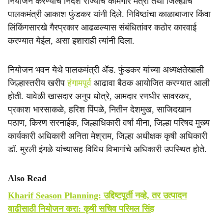
नियोजन करण्याचे निर्देश राज्याचे कामगार मंत्री तथा जिल्ह्याचे
e
पालकमंत्री आकाश फुंडकर यांनी दिले. निविष्ठांचा काळाबाजार किंवा
लिंकिंगसारखे गैरप्रकार आढळल्यास संबंधितांवर कठोर कारवाई
करण्यात येईल, असा इशाराही त्यांनी दिला.
नियोजन भवन येथे पालकमंत्री ॲड. फुंडकर यांच्या अध्यक्षतेखाली
जिल्हास्तरीय खरीप
हंगामपूर्व
आढावा बैठक आयोजित करण्यात आली
होती. यावेळी खासदार अनुप धोत्रे, आमदार रणधीर सावरकर,
प्रकाश भारसाकळे, हरिश पिंपळे, नितीन देशमुख, साजिदखान
पठाण, किरण सरनाईक, जिल्हाधिकारी वर्षा मीना, जिल्हा परिषद मुख्य
कार्यकारी अधिकारी अनिता मेश्राम, जिल्हा अधीक्षक कृषी अधिकारी
डॉ. मुरली इंगळे यांच्यासह विविध विभागांचे अधिकारी उपस्थित होते.
Also Read
Kharif Season Planning: उद्दिष्टपूर्ती नव्हे, तर उत्पादन
वाढीसाठी नियोजन करा: कृषी सचिव परिमल सिंह