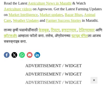
Read the Latest
Agriculture News in Marathi
& Watch
Agriculture videos
on Agrowon. Get the Latest Farming Updates
on
Market Intelligence
,
Market updates
,
Bazar Bhav
,
Animal
Care
,
Weather Updates
and
Farmer Success Stories
in Marathi.
ताज्या कृषी घडामोडींसाठी
फेसबुक
,
ट्विटर
,
इन्स्टाग्राम
,
टेलिग्रामवर
आणि
व्हॉट्सॲप
आम्हाला फॉलो करा. तसेच, ॲग्रोवनच्या
यूट्यूब चॅनेल
ला आजच
सबस्क्राइब करा.
ADVERTISEMENT / WIDGET
ADVERTISEMENT / WIDGET
×
ADVERTISEMENT / WIDGET