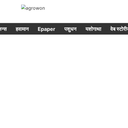
िजन्स
हवामान
Epaper
पशुधन
यशोगाथा
वेब स्टोर