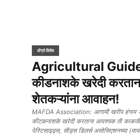
ॲग्रो विशेष
Agricultural Guideli
कीडनाशके खरेदी करताना 
शेतकऱ्यांना आवाहन!
MAFDA Association: आगामी खरीप हंगाम २०२६ च
कीटकनाशके खरेदी करताना आवश्यक ती काळजी घ्य
पेस्टिसाइड्स, सीड्स डिलर्स असोसिएशनच्या (मा