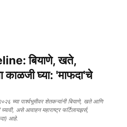
ne: बियाणे, खते,
काळजी घ्या: 'माफदा'चे
्या पार्श्वभूमीवर शेतकऱ्यांनी बियाणे, खते आणि
ावी, असे आवाहन महाराष्ट्र फर्टिलायझर्स,
फदा) आहे.