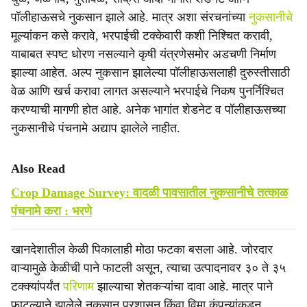
पॉलीहाऊसचे नुकसान झाले आहे. मात्र अशा संरचनांच्या
नुकसानीचे
मूल्यांकन कसे करावे, भरपाईची टक्केवारी कशी निश्चित करावी,
याबाबत स्पष्ट धोरण नसल्याने कृषी यंत्रणेसमोर अडचणी निर्माण
झाल्या आहेत. अल्प नुकसान झालेल्या पॉलीहाऊसलाही दुरुस्तीसाठी
वेळ आणि खर्च करावा लागत असल्याने भरपाईचे निकष पुनर्निश्चित
करण्याची मागणी होत आहे. अनेक भागांत शेडनेट व पॉलीहाऊसच्या
नुकसानीचे पंचनामे अद्याप झालेले नाहीत.
Also Read
Crop Damage Survey: वादळी पावसातील नुकसानीचे तत्काळ
पंचनामे करा : भरणे
खानदेशातील केळी पिकालाही मोठा फटका बसला आहे. जोरदार
वाऱ्यामुळे केळीची पाने फाटली असून, त्याचा उत्पादनावर ३० ते ३५
टक्क्यांपर्यंत
परिणाम
झाल्याचा शेतकऱ्यांचा दावा आहे. मात्र पाने
फाटल्याने झालेले नुकसान प्रशासन किंवा विमा कंपन्यांकडून