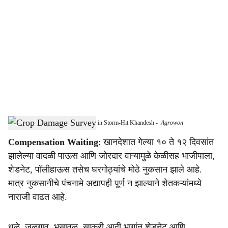
o
c
i
a
l
s
Damage Assessment Still Underway in Storm-Hit Khandesh
-
Agrowon
h
Compensation Waiting
: खानदेशात गेल्या १० ते १२ दिवसांत
a
झालेल्या वादळी पाऊस आणि जोरदार वाऱ्यामुळे केळीसह भाजीपाला,
r
शेडनेट, पॉलीहाऊस तसेच घरगोठ्यांचे मोठे नुकसान झाले आहे.
मात्र नुकसानीचे पंचनामे अद्यापही पूर्ण न झाल्याने शेतकऱ्यांमध्ये
e
नाराजी वाढत आहे.
धुळे, जळगाव, भुसावळ, साक्री आदी भागांत शेडनेट आणि