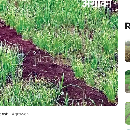
R
ndesh
Agrowon