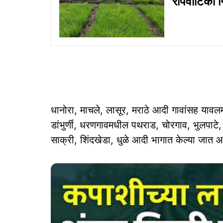
रोपवाटिका नि
धानोरा, माचले, लासूर, मराठे आदी गावांसह या
डांभुर्णी, धरणगावमधील पथराड, चोरगाव, भुलपाटे,
साक्री, शिंदखेडा, धुळे आदी भागात केल्या जात 