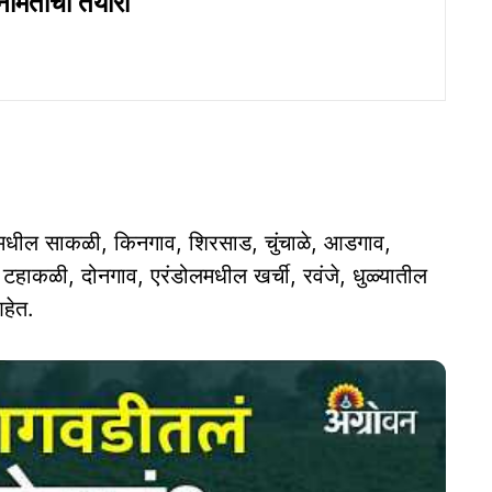
र्मितीची तयारी
वलमधील साकळी, किनगाव, शिरसाड, चुंचाळे, आडगाव,
 टहाकळी, दोनगाव, एरंडोलमधील खर्ची, रवंजे, धुळ्यातील
आहेत.