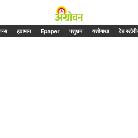
िजन्स
हवामान
Epaper
पशुधन
यशोगाथा
वेब स्टोर