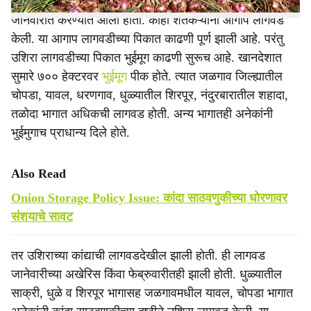
भुईमुगाची लागवड खानदेशात बऱ्यापैकी होत आहे. ही लागवड डिसेंबर,
जानेवारीत करण्यात आली होती. काही शेतकऱ्यांनी आगाप लागवड
केली. या आगाप लागवडीच्या पिकात काढणी पूर्ण झाली आहे. परंतु
उशिरा लागवडीच्या पिकात भुईमूग काढणी सुरूच आहे. खानदेशात
सुमारे ७०० हेक्टरवर
भुईमूग
पीक होते. त्यात जळगाव जिल्ह्यातील
चोपडा, यावल, धरणगाव, धुळ्यातील शिरपूर, नंदुरबारातील शहादा,
तळोदा भागात अधिकची लागवड होती. अन्य भागातही अनेकांनी
भुईमुगाच प्राधान्य दिले होते.
Also Read
Onion Storage Policy Issue: कांदा साठवणुकीच्या धोरणावर
संशयाचे सावट
तर उशिराच्या कांद्याची लागवडदेखील झाली होती. ही लागवड
जानेवारीच्या अखेरिस किंवा फेब्रुवारीतही झाली होती. धुळ्यातील
साक्री, धुळे व शिरपूर भागासह जळगावमधील यावल, चोपडा भागात