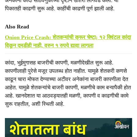
अनेकांनी कांदा साठवणुकीच्या दृष्टीने उशिरा लागवड केली. या
पिकातही काढणी सुरू आहे. काहींची काढणी पूर्ण झाली आहे.
Also Read
Onion Price Crash: शेतकऱ्यांची क्रूर चेष्टा; १२ क्विंटल कांदा
विकून दमडीही नाही, वरुन १ रुपये द्यावा लागला
कांदा, भुईमुगासह बाजरीची कापणी, मळणीदेखील सुरू आहे.
कापणीलाही पुरेसे मजूर उपलब्ध होत नाहीत. यामुळे शेतकरी कणसे
काढून चारा मोफत देण्याच्या अटीवर अनेकांना बाजरी कापणीला देत
आहेत. यामुळे शेतकऱ्यांचे बाजरी कापणी, मळणीचे काम बऱ्यापैकी होत
आहे. खानदेशात या आठवड्यातही मळणी, कापणी व काढणीची कामे
सुरू राहतील, अशी स्थिती आहे.