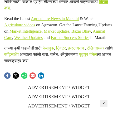
शॉपिंगसाठी 'सकाळ प्राईम डील्स'च्या भन्नाट ऑफर्स पाहण्यासाठी
क्लिक
करा
.
Read the Latest
Agriculture News in Marathi
& Watch
Agriculture videos
on Agrowon. Get the Latest Farming Updates
on
Market Intelligence
,
Market updates
,
Bazar Bhav
,
Animal
Care
,
Weather Updates
and
Farmer Success Stories
in Marathi.
ताज्या कृषी घडामोडींसाठी
फेसबुक
,
ट्विटर
,
इन्स्टाग्राम
,
टेलिग्रामवर
आणि
व्हॉट्सॲप
आम्हाला फॉलो करा. तसेच, ॲग्रोवनच्या
यूट्यूब चॅनेल
ला आजच
सबस्क्राइब करा.
ADVERTISEMENT / WIDGET
ADVERTISEMENT / WIDGET
×
ADVERTISEMENT / WIDGET