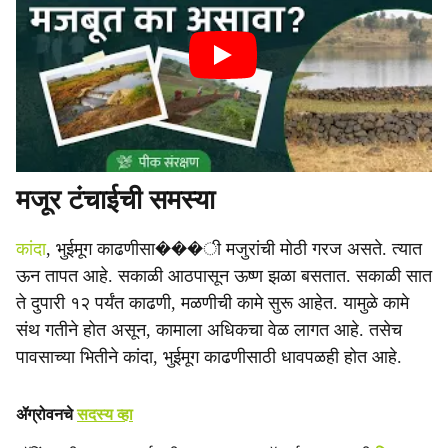
मजूर टंचाईची समस्या
कांदा
, भुईमूग काढणीसा���ी मजुरांची मोठी गरज असते. त्यात
ऊन तापत आहे. सकाळी आठपासून ऊष्ण झळा बसतात. सकाळी सात
ते दुपारी १२ पर्यंत काढणी, मळणीची कामे सुरू आहेत. यामुळे कामे
संथ गतीने होत असून, कामाला अधिकचा वेळ लागत आहे. तसेच
पावसाच्या भितीने कांदा, भुईमूग काढणीसाठी धावपळही होत आहे.
ॲग्रोवनचे
सदस्य व्हा