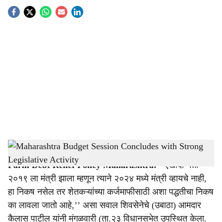
S
o
c
i
a
l
s
Loan waiver conditions controversy
-
Agrowon
h
Farm Debt Relief Policy Maharashtra:
‘‘एखादा नेता
a
२०१९ ला मंत्री झाला म्हणून त्याने २०२४ मध्ये मंत्री व्हायचे नाही,
r
हा निकष नसेल तर शेतकऱ्यांच्या कर्जमाफीसाठी अशा पद्धतीचा निकष
का लावला जातो आहे,’’ असा सवाल शिवसेनेचे (उबाठा) आमदार
e
कैलास पाटील यांनी मंगळवारी (ता.२३ विधानसभेत उपस्थित केला.