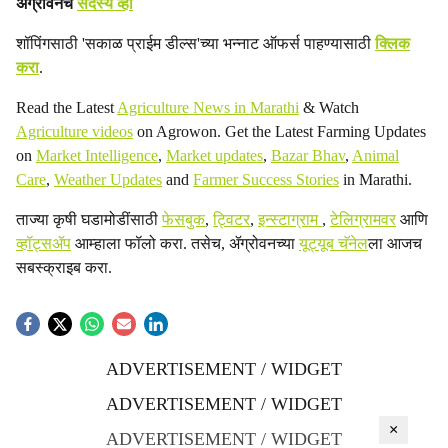
ॲग्रोवनचे
सदस्य व्हा
शॉपिंगसाठी 'सकाळ प्राईम डील्स'च्या भन्नाट ऑफर्स पाहण्यासाठी
क्लिक
करा
.
Read the Latest
Agriculture News in Marathi
& Watch
Agriculture videos
on Agrowon. Get the Latest Farming Updates
on
Market Intelligence
,
Market updates
,
Bazar Bhav
,
Animal
Care
,
Weather Updates
and
Farmer Success Stories
in Marathi.
ताज्या कृषी घडामोडींसाठी
फेसबुक
,
ट्विटर
,
इन्स्टाग्राम
,
टेलिग्रामवर
आणि
व्हॉट्सॲप
आम्हाला फॉलो करा. तसेच, ॲग्रोवनच्या
यूट्यूब चॅनेल
ला आजच
सबस्क्राइब करा.
ADVERTISEMENT / WIDGET
ADVERTISEMENT / WIDGET
×
ADVERTISEMENT / WIDGET