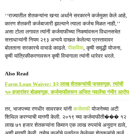
‘‘राज्यातील शेतकऱ्यांना खऱ्या अर्थाने सरकारने कर्जमुक्त केले आहे,
कारण शेतकरी कर्जबाजारी झाल्याने त्याला कर्जच मिळत नाही,’’
असा टोला लगावत त्यांनी कर्जमाफीच्या निकषांवरून विधानसभेत
सत्ताधाऱ्यांनी नियम २९३ अन्वये दाखल केलेल्या प्रस्तावावर
बोलताना सरकारचे वाभाडे काढले.
पीकविमा
, कृषी समृद्धी योजना,
कृषी यांत्रिकीकरणावरून कृषी विभागाला त्यांनी धारेवर धरले.
Also Read
Farm Loan Waiver: ३२ लाख शेतकऱ्यांची फसवणूक, त्यांची
५० हजारांवर बोळवणूक, कर्जमाफीवरून अजित नवलेंचा गंभीर आरोप
तर, भाजपच्या रणधीर सावरकर यांनी
कर्जमाफी
योजनेच्या अटी
शिथिल करण्याची मागणी केली. २०१९ च्या कर्जमाफीती��� १२
लाख ७१ हजार शेतकऱ्यांना किमान एक लाख रुपयांचे अनुदान द्यावे,
अशी मागणी केली. तसेच कर्जाचे पुनर्गठन केलेल्या शेतकऱ्यांचे कर्ज