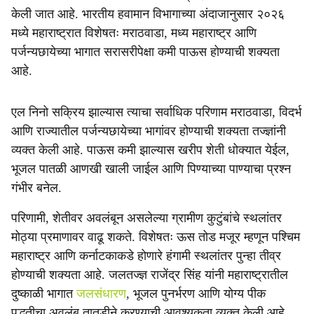
केली जात आहे. भारतीय हवामान विभागाच्या अंदाजानुसार २०२६
मध्ये महाराष्ट्रात विशेषतः मराठवाडा, मध्य महाराष्ट्र आणि
पर्जन्यछायेच्या भागात सरासरीपेक्षा कमी पाऊस होण्याची शक्यता
आहे.
एल निनो सक्रिय झाल्यास त्याचा सर्वाधिक परिणाम मराठवाडा, विदर्भ
आणि राज्यातील पर्जन्यछायेच्या भागांवर होण्याची शक्यता तज्ज्ञांनी
व्यक्त केली आहे. पाऊस कमी झाल्यास खरीप शेती धोक्यात येईल,
भूजल पातळी आणखी खाली जाईल आणि पिण्याच्या पाण्याचा प्रश्न
गंभीर बनेल.
परिणामी, शेतीवर अवलंबून असलेल्या ग्रामीण कुटुंबांचे स्थलांतर
मोठ्या प्रमाणावर वाढू शकते. विशेषतः ऊस तोड मजूर म्हणून पश्चिम
महाराष्ट्र आणि कर्नाटकाकडे होणारे हंगामी स्थलांतर पुन्हा तीव्र
होण्याची शक्यता आहे. जलतज्ज्ञ राजेंद्र सिंह यांनी महाराष्ट्रातील
दुष्काळी भागात
जलसंधारण
, भूजल पुनर्भरण आणि योग्य पीक
पद्धतीचा अवलंब तातडीने करण्याची आवश्यकता व्यक्त केली आहे.