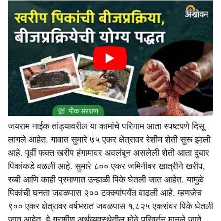
जयराम नाईक तांड्यावरील या कामांचे परिणाम आता स्पष्टपणे दिसू
लागले आहेत. गावात सुमारे ७५ एकर क्षेत्रावर रेशीम शेती सुरू झाली
आहे. पूर्वी फक्त खरीप हंगामावर अवलंबून असलेली शेती आता दुबार
पिकांकडे वळली आहे. सुमारे ८०० एकर जमिनीवर खात्रीने खरीप,
रब्बी आणि काही प्रमाणात उन्हाळी पिके घेतली जात आहेत. यामुळे
पिकांची घनता जवळपास २०० टक्क्यांपर्यंत वाढली आहे. म्हणजेच
९०० एकर क्षेत्रावर वर्षभरात जवळपास १,८२५ एकरांवर पिके घेतली
जात आहेत. हे ग्रामीण अर्थव्यवस्थेतील मोठे परिवर्तन मानले जाते.