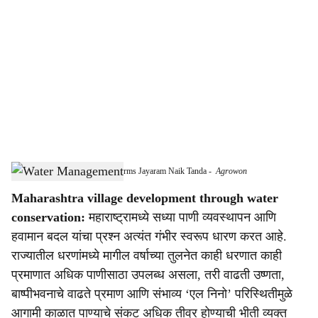
o
c
i
a
l
s
Community Participation Transforms Jayaram Naik Tanda
-
Agrowon
h
Maharashtra village development through water
a
conservation:
महाराष्ट्रामध्ये सध्या पाणी व्यवस्थापन आणि
r
हवामान बदल यांचा प्रश्न अत्यंत गंभीर स्वरूप धारण करत आहे.
राज्यातील धरणांमध्ये मागील वर्षाच्या तुलनेत काही धरणात काही
e
प्रमाणात अधिक पाणीसाठा उपलब्ध असला, तरी वाढती उष्णता,
बाष्पीभवनाचे वाढते प्रमाण आणि संभाव्य ‘एल निनो’ परिस्थितीमुळे
आगामी काळात पाण्याचे संकट अधिक तीव्र होण्याची भीती व्यक्त