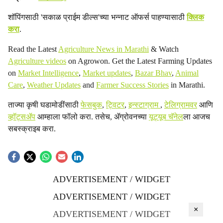
शॉपिंगसाठी 'सकाळ प्राईम डील्स'च्या भन्नाट ऑफर्स पाहण्यासाठी
क्लिक
करा
.
Read the Latest
Agriculture News in Marathi
& Watch
Agriculture videos
on Agrowon. Get the Latest Farming Updates
on
Market Intelligence
,
Market updates
,
Bazar Bhav
,
Animal
Care
,
Weather Updates
and
Farmer Success Stories
in Marathi.
ताज्या कृषी घडामोडींसाठी
फेसबुक
,
ट्विटर
,
इन्स्टाग्राम
,
टेलिग्रामवर
आणि
व्हॉट्सॲप
आम्हाला फॉलो करा. तसेच, ॲग्रोवनच्या
यूट्यूब चॅनेल
ला आजच
सबस्क्राइब करा.
ADVERTISEMENT / WIDGET
ADVERTISEMENT / WIDGET
×
ADVERTISEMENT / WIDGET