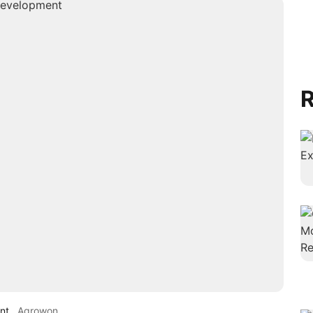
R
nt
Agrowon