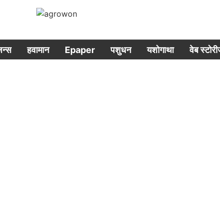
िजन्स
हवामान
Epaper
पशुधन
यशोगाथा
वेब स्टोर