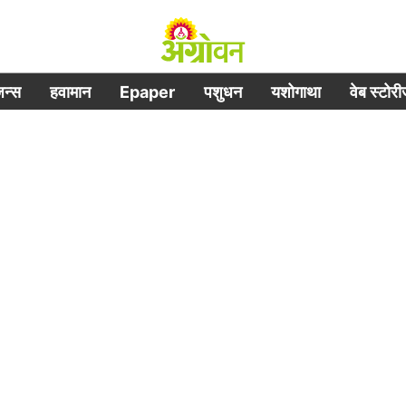
िजन्स
हवामान
Epaper
पशुधन
यशोगाथा
वेब स्टोर