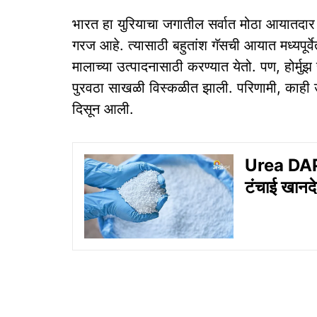
भारत हा युरियाचा जगातील सर्वात मोठा आयातदार दे
गरज आहे. त्यासाठी बहुतांश गॅसची आयात मध्यपूर्व
मालाच्या उत्पादनासाठी करण्यात येतो. पण, होर्मु
पुरवठा साखळी विस्कळीत झाली. परिणामी, काही उत
दिसून आली.
Urea DAP 
टंचाई खानद