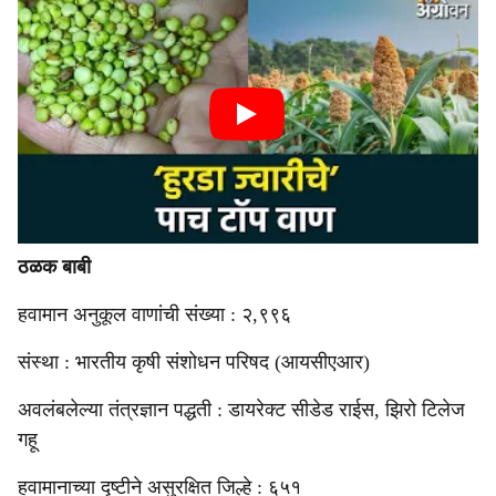
ठळक बाबी
हवामान अनुकूल वाणांची संख्या : २,९९६
संस्था : भारतीय कृषी संशोधन परिषद (आयसीएआर)
अवलंबलेल्या तंत्रज्ञान पद्धती : डायरेक्ट सीडेड राईस, झिरो टिलेज
गहू
हवामानाच्या दृष्टीने असुरक्षित जिल्हे : ६५१