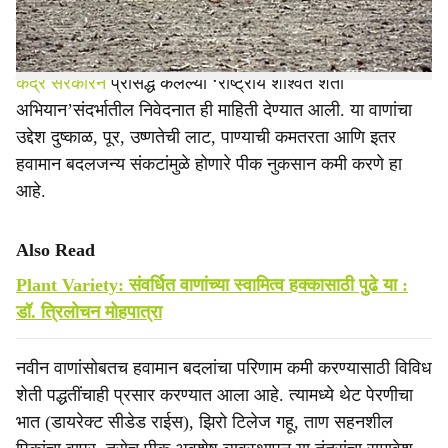
प्रणालीअंतर्गत ही वाणे विकसित करण्यात आली आहेत.
केंद्र सरकारने
प्रसिद्ध केलेल्या ‘राष्ट्रीय शाश्वत शेती
अभियान’संदर्भातील निवेदनात ही माहिती देण्यात आली. या वाणांचा
उद्देश दुष्काळ, पूर, उष्णतेची लाट, पाण्याची कमतरता आणि इतर
हवामान बदलजन्य संकटांमुळे होणारे पीक नुकसान कमी करणे हा
आहे.
Also Read
Plant Variety: संवर्धित वाणांच्या स्वामित्व हक्कासाठी पुढे या :
डॉ. त्रिलोचन मोहपात्रा
नवीन वाणांसोबतच हवामान बदलांचा परिणाम कमी करण्यासाठी विविध
शेती पद्धतींचाही प्रसार करण्यात आला आहे. त्यामध्ये थेट पेरणीचा
भात (डायरेक्ट सीडेड राईस), झिरो टिलेज गहू, ताण सहनशील