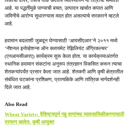
पिकांचा वापर, तसेच पीक अवशेष व्यवस्थापन या तंत्रांचा समावेश
आहे. या पद्धतींमुळे पाण्याची बचत, उत्पादन खर्चात कपात आणि
जमिनीचे आरोग्य सुधारण्यास मदत होत असल्याचे सरकारने म्हटले
आहे.
हवामान बदलाशी जुळवून घेण्यासाठी ‘आयसीएआर’ने २०११ मध्ये
‘नॅशनल इनोव्हेशन्स ऑन क्लायमेट रेझिलियंट ॲग्रिकल्चर’
(एनआयसीआरए) कार्यक्रम सुरू केला होता. या कार्यक्रमाअंतर्गत
स्थानिक हवामान संकटांना अनुरूप तंत्रज्ञान विकसित करून त्याचा
शेतकऱ्यांपर्यंत प्रसार केला जात आहे. शेतकरी आणि कृषी क्षेत्रातील
संबंधित घटकांना प्रशिक्षण, प्रात्यक्षिके आणि तांत्रिक मार्गदर्शनही
दिले जात आहे.
Also Read
Wheat Variety: वैशिष्ट्यपूर्ण गहू वाणांच्या व्यावसायिकीकरणासाठी
प्रयत्न व्हावेत: कृषी आयुक्त