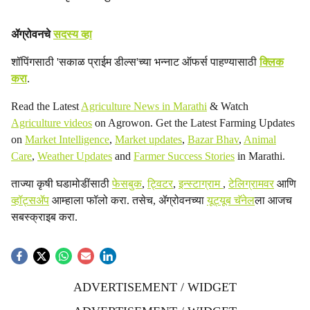
ॲग्रोवनचे
सदस्य व्हा
शॉपिंगसाठी 'सकाळ प्राईम डील्स'च्या भन्नाट ऑफर्स पाहण्यासाठी
क्लिक
करा
.
Read the Latest
Agriculture News in Marathi
& Watch
Agriculture videos
on Agrowon. Get the Latest Farming Updates
on
Market Intelligence
,
Market updates
,
Bazar Bhav
,
Animal
Care
,
Weather Updates
and
Farmer Success Stories
in Marathi.
ताज्या कृषी घडामोडींसाठी
फेसबुक
,
ट्विटर
,
इन्स्टाग्राम
,
टेलिग्रामवर
आणि
व्हॉट्सॲप
आम्हाला फॉलो करा. तसेच, ॲग्रोवनच्या
यूट्यूब चॅनेल
ला आजच
सबस्क्राइब करा.
ADVERTISEMENT / WIDGET