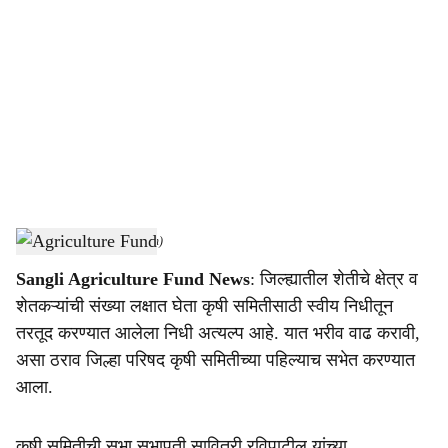
o
c
i
a
l
s
Agriculture Fund
-
(Agrowon)
h
Sangli Agriculture Fund News
: जिल्ह्यातील शेतीचे क्षेत्र व
a
शेतकऱ्यांची संख्या लक्षात घेता कृषी समितीसाठी स्वीय निधीतून
r
तरतूद करण्यात आलेला निधी अत्यल्प आहे. यात भरीव वाढ करावी,
असा ठराव जिल्हा परिषद कृषी समितीच्या पहिल्याच सभेत करण्यात
e
आला.
कृषी समितीची सभा सभापती सावित्री रविपाटील यांच्या