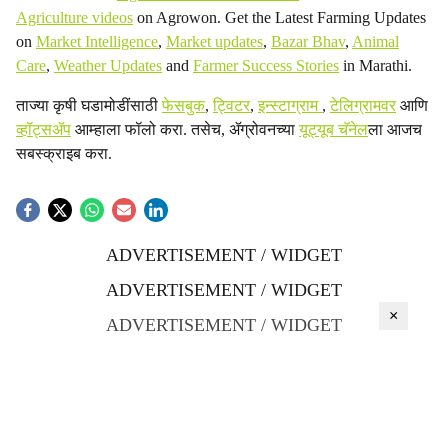
Agriculture videos
on Agrowon. Get the Latest Farming Updates
on
Market Intelligence
,
Market updates
,
Bazar Bhav
,
Animal
Care
,
Weather Updates
and
Farmer Success Stories
in Marathi.
ताज्या कृषी घडामोडींसाठी
फेसबुक
,
ट्विटर
,
इन्स्टाग्राम
,
टेलिग्रामवर
आणि
व्हॉट्सॲप
आम्हाला फॉलो करा. तसेच, ॲग्रोवनच्या
यूट्यूब चॅनेल
ला आजच
सबस्क्राइब करा.
ADVERTISEMENT / WIDGET
ADVERTISEMENT / WIDGET
×
ADVERTISEMENT / WIDGET