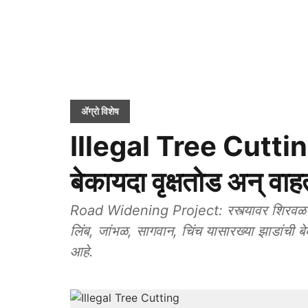
ॲग्रो विशेष
Illegal Tree Cutting:
बेकायदा वृक्षतोड अन् वा
Road Widening Project: रस्त्यावर शिरवळ ते साता
लिंब, जांभळ, सागवान, चिंच यासारख्‍या झाडांची बेक
आहे.