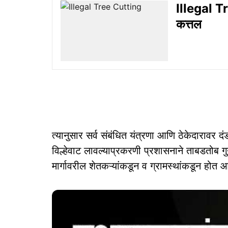
Illegal Tr
कत्तल
त्‍यानुसार सर्व संबंधित यंत्रणा आणि ठेकेदारावर
विल्हेवाट लावल्याप्रकरणी प्रशासनाने ताबडतोब गु
मार्गावरील शेतकऱ्यांकडून व ग्रामस्‍थांकडून होत आ