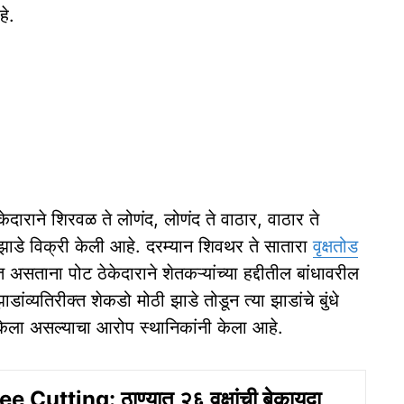
हे.
ेकेदाराने शिरवळ ते लोणंद, लोणंद ते वाठार, वाठार ते
 झाडे विक्री केली आहे. दरम्यान शिवथर ते सातारा
वृक्षतोड
त असताना पोट ठेकेदाराने शेतकऱ्यांच्या हद्दीतील बांधावरील
ंव्‍यतिरीक्‍त शेकडो मोठी झाडे तोडून त्या झाडांचे बुंधे
केला असल्‍याचा आरोप स्‍थानिकांनी केला आहे.
e Cutting: ठाण्यात २६ वृक्षांची बेकायदा