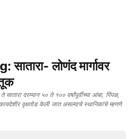
 सातारा- लोणंद मार्गावर
हतूक
रा दरम्‍यान ५० ते १०० वर्षांपूर्वीच्‍या आंबा, पिंपळ,
ायदेशीर वृक्षतोड केली जात असल्‍याचे स्‍थानिकांचे म्‍हणणे