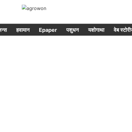
िजन्स
हवामान
Epaper
पशुधन
यशोगाथा
वेब स्टोर