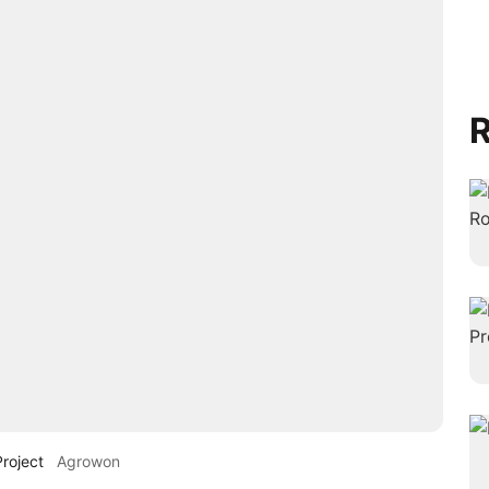
R
Project
Agrowon