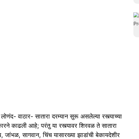
ोणंद- वाठार- सातारा दरम्यान सुरू असलेल्या रस्त्याच्या
ारने काढली आहे; परंतु या रस्त्यावर शिरवळ ते सातारा
 लिंब, जांभळ, सागवान, चिंच यासारख्‍या झाडांची बेकायदेशीर