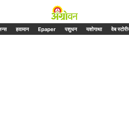
िजन्स
हवामान
Epaper
पशुधन
यशोगाथा
वेब स्टोर