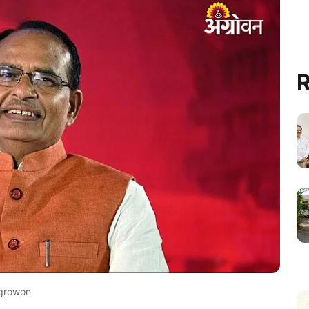
R
growon