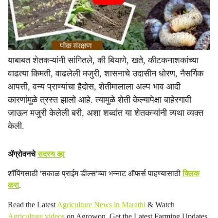
याबाबत शेतकऱ्यांनी सांगितले, की बियाणे, खते, कीटकनाशकांच्या
वाढत्या किमती, वाढलेली मजुरी, शासनाचे उदासीन धोरण, नैसर्गिक
आपत्ती, वन्य प्राण्यांचा हैदोस, शेतीमालाला अल्प भाव आदी
कारणांमुळे त्रस्त झालो आहे. त्यामुळे शेती केल्यापेक्षा बाहेरगावी
जाऊन मजुरी केलेली बरी, अशा शब्दांत या शेतकऱ्यांनी व्यथा व्यक्त
केली.
ॲग्रोवनचे
सदस्य व्हा
शॉपिंगसाठी 'सकाळ प्राईम डील्स'च्या भन्नाट ऑफर्स पाहण्यासाठी
क्लिक
करा
.
Read the Latest
Agriculture News in Marathi
& Watch
Agriculture videos
on Agrowon. Get the Latest Farming Updates