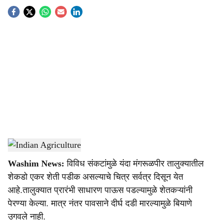
S
o
c
i
a
l
s
Indian Agriculture
-
Agrowon
h
Washim News:
विविध संकटांमुळे यंदा मंगरूळपीर तालुक्यातील
a
शेकडो एकर शेती पडीक असल्याचे चित्र सर्वत्र दिसून येत
r
आहे.तालुक्यात प्रारंभी साधारण पाऊस पडल्यामुळे शेतकऱ्यांनी
पेरण्या केल्या. मात्र नंतर पावसाने दीर्घ दडी मारल्यामुळे बियाणे
e
उगवले नाही.