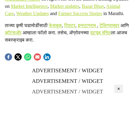
on
Market Intelligence
,
Market updates
,
Bazar Bhav
,
Animal
Care
,
Weather Updates
and
Farmer Success Stories
in Marathi.
ताज्या कृषी घडामोडींसाठी
फेसबुक
,
ट्विटर
,
इन्स्टाग्राम
,
टेलिग्रामवर
आणि
व्हॉट्सॲप
आम्हाला फॉलो करा. तसेच, ॲग्रोवनच्या
यूट्यूब चॅनेल
ला आजच
सबस्क्राइब करा.
ADVERTISEMENT / WIDGET
ADVERTISEMENT / WIDGET
×
ADVERTISEMENT / WIDGET