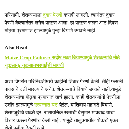
परिणामी, शेतकऱ्याला
दुबार पेरणी
करावी लागली. त्यानंतर दुबार
पेरणी केल्यानंतर लगेच पाऊस आला. हा पाऊस सलग आठ दिवस
मोठ्या प्रमाणात झाल्यामुळे पुन्हा बियाणे उगवले नाही.
Also Read
Maize Crop Failure: सदोष मका बियाण्यामुळे शेतकऱ्यांचे मोठे
नुकसान; नुकसानभरपाईची मागणी
अशा विपरीत परिस्थितीमध्ये काहींनी तिबार पेरणी केली. तीही फसली.
पावसाने दडी मारल्याने अनेक शेतकऱ्यांचे बियाणे उगवले नाही.यामुळे
शेतकऱ्यांचा मोठ्या प्रमाणात खर्च झाला. काही शेतकऱ्यांनी पेरणीला
उशीर झाल्यामुळे
उत्पन्नात घट
येईल, याशिवाय महागडे बियाणे,
शेतमजुरीचे वाढते दर, रासायनिक खताची बेसुमार भाववाढ याचा
विचार करून पेरणीच केली नाही. यामुळे तालुक्यातील शेकडो एकर
शेती पडीक ठेवली आहे.