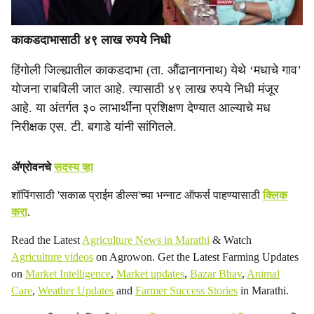
काकडदाभासाठी ४९ लाख रुपये निधी
हिंगोली जिल्ह्यातील काकडदाभा (ता. औंढानागनाथ) येथे ‘मधाचे गाव’
योजना राबविली जात आहे. त्यासाठी ४९ लाख रुपये निधी मंजूर
आहे. या अंतर्गत ३० लाभार्थींना प्रशिक्षण देण्यात आल्याचे मध
निरीक्षक एस. टी. बगाडे यांनी सांगितले.
ॲग्रोवनचे
सदस्य व्हा
शॉपिंगसाठी 'सकाळ प्राईम डील्स'च्या भन्नाट ऑफर्स पाहण्यासाठी
क्लिक
करा
.
Read the Latest
Agriculture News in Marathi
& Watch
Agriculture videos
on Agrowon. Get the Latest Farming Updates
on
Market Intelligence
,
Market updates
,
Bazar Bhav
,
Animal
Care
,
Weather Updates
and
Farmer Success Stories
in Marathi.