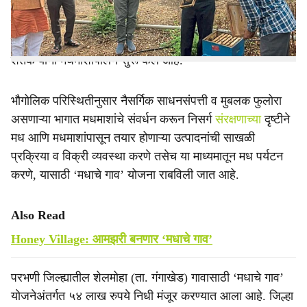
ही दोन गावे मधाची गावे म्हणून विकसित केली जात आहेत.
शेलमोहासाठी ५४ लाख रुपये तर काकडदाभासाठी ४९ लाख रुपये
निधी मंजूर करण्यात आला आहे. शेलमोहा येथील प्रशिक्षित
शेतकऱ्यांनी मधमाशीपालन सुरू केले आहे.
भौगोलिक परिस्थितीनुसार नैसर्गिक साधनसंपत्ती व मुबलक फुलोरा
असणाऱ्या भागात मधमाशांचे संवर्धन करून निसर्ग
संरक्षणाच्या
दृष्टीने
मध आणि मधमाशांपासून तयार होणाऱ्या उत्पादनांची साखळी
प्रक्रिया व विक्री व्यवस्था करणे तसेच या माध्यमातून मध पर्यटन
करणे, यासाठी ‘मधाचे गाव’ योजना राबविली जात आहे.
Also Read
Honey Village: आमझरी बनणार ‘मधाचे गाव’
परभणी जिल्ह्यातील शेलमोहा (ता. गंगाखेड) गावासाठी ‘मधाचे गाव’
योजनेअंतर्गत ५४ लाख रुपये निधी मंजूर करण्यात आला आहे. जिल्हा