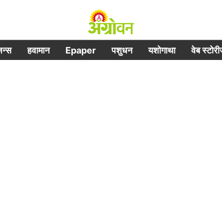
िजन्स
हवामान
Epaper
पशुधन
यशोगाथा
वेब स्टोर