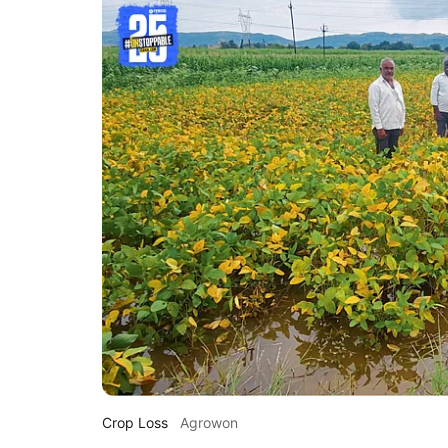
Crop Loss
Agrowon