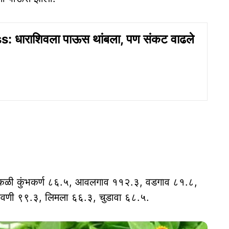
: धाराशिवला पाऊस थांबला, पण संकट वाढले
ाकळी कुंभकर्ण ८६.५, आवलगाव ११२.३, वडगाव ८१.८,
िवणी ९९.३, लिमला ६६.३, चुडावा ६८.५.