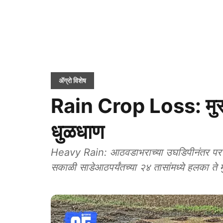
ॲग्रो विशेष
Rain Crop Loss: मुसळ
धुळधाण
Heavy Rain: आठवडाभराच्या उघडिपीनंतर परभणी 
सकाळी साडेआठपर्यंतच्या २४ तासांमध्ये हलका त