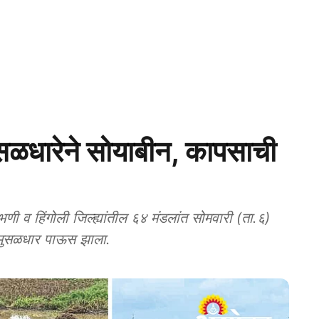
धारेने सोयाबीन, कापसाची
व हिंगोली जिल्ह्यांतील ६४ मंडलांत सोमवारी (ता.६)
े मुसळधार पाऊस झाला.