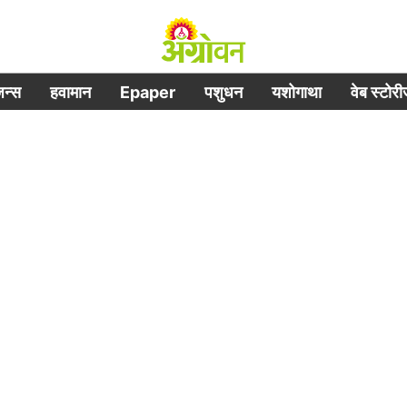
िजन्स
हवामान
Epaper
पशुधन
यशोगाथा
वेब स्टोर