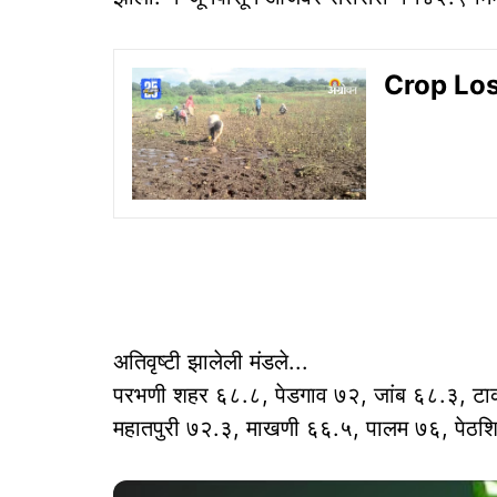
Crop Loss
अतिवृष्टी झालेली मंडले...
परभणी शहर ६८.८, पेडगाव ७२, जांब ६८.३, ट
महातपुरी ७२.३, माखणी ६६.५, पालम ७६, पेठश