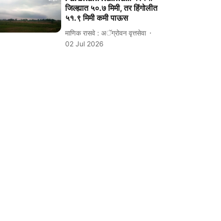
जिल्ह्यात ५०.७ मिमी, तर हिंगोलीत
५१.९ मिमी कमी पाऊस
माणिक रासवे : अॅग्रोवन वृत्तसेवा
02 Jul 2026