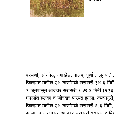
परभणी, सोनपेठ, गंगाखेड, पालम, पूर्णा तालुक्यांत
जिल्ह्यात मागील २४ तासांमध्ये सरासरी ३४.६ म
१ जूनपासून आजवर सरासरी ९५७.६ मिमी (१२३.४ 
मंडलांत हलका ते जोरदार पाऊस झाला. कळमनुरी,
जिल्ह्यात मागील २४ तासांमध्ये सरासरी ६.६ मि
झाला. १ जूनपासून आजवर सरासरी ११४२.९ मि