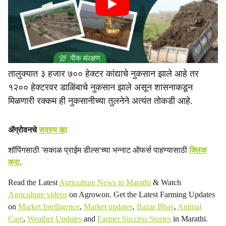
तालुक्यात ३ हजार ७०० हेक्टर कांद्याचे नुकसान झाले आहे तर
१२०० हेक्टरवर डाळिंबाचे नुकसान झाले असून शासनाकडून
मिळणारी रक्कम ही नुकसानीच्या तुलनेने अत्यंत तोकडी आहे.
ॲग्रोवनचे
सदस्य व्हा
शॉपिंगसाठी 'सकाळ प्राईम डील्स'च्या भन्नाट ऑफर्स पाहण्यासाठी
क्लिक
करा
.
Read the Latest
Agriculture News in Marathi
& Watch
Agriculture videos
on Agrowon. Get the Latest Farming Updates
on
Market Intelligence
,
Market updates
,
Bazar Bhav
,
Animal
Care
,
Weather Updates
and
Farmer Success Stories
in Marathi.