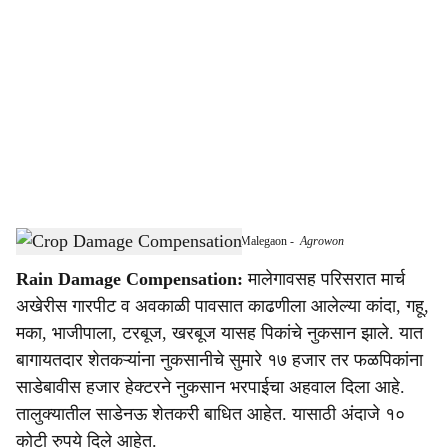
o
c
i
a
l
s
Hailstorm-Hit Farmers Await Compensation in Malegaon
-
Agrowon
h
Rain Damage
Compensation:
मालेगावसह परिसरात मार्च
a
अखेरीस गारपीट व अवकाळी पावसात काढणीला आलेल्या कांदा, गहू,
r
मका, भाजीपाला, टरबूज, खरबूज यासह पिकांचे नुकसान झाले. यात
बागायतदार शेतकऱ्यांना नुकसानीचे सुमारे १७ हजार तर फळपिकांना
e
साडेबावीस हजार हेक्टरने नुकसान भरपाईचा अहवाल दिला आहे.
तालुक्यातील साडेनऊ शेतकरी बाधित आहेत. यासाठी अंदाजे १०
कोटी रुपये दिले आहेत.