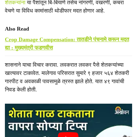
शेतकऱ्यांना
या पैशांतून बि-बियाणे तसेच नांगरणी, वखरणी, कचरा
वेचणे या विविध कामांसाठी थोडीफार मदत होणार आहे.
Also Read
Crop Damage Compensation: तातडीने पंचनामे करून मदत
द्या : मुख्यमंत्री फडणवीस
शासनाने याचा विचार करावा. लवकरात लवकर पैसे शेतकऱ्यांच्या
खात्यावर टाकावेत. मालेगाव परिसरात सुमारे ९ हजार ५६४ शेतकरी
गारपीट व अवकाळी पावसामुळे त्रस्त झाले होते. यात ४९ गावांची
निवड केली हाेती.