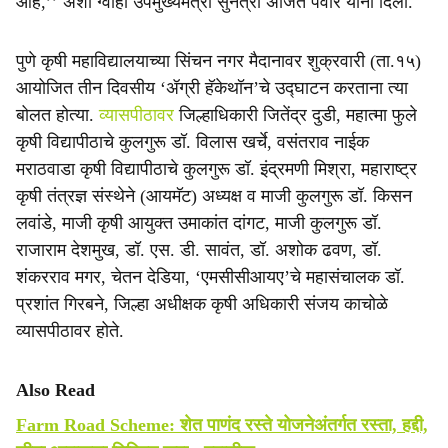
आहे,’’ अशी ग्वाही उपमुख्यमंत्री सुनेत्रा अजित पवार यांनी दिली.
पुणे कृषी महाविद्यालयाच्या सिंचन नगर मैदानावर शुक्रवारी (ता.१५)
आयोजित तीन दिवसीय ‘ॲग्री हॅकेथॉन’चे उद्घाटन करताना त्या
बोलत होत्या.
व्यासपीठावर
जिल्हाधिकारी जितेंद्र दुडी, महात्मा फुले
कृषी विद्यापीठाचे कुलगुरू डॉ. विलास खर्चे, वसंतराव नाईक
मराठवाडा कृषी विद्यापीठाचे कुलगुरू डॉ. इंद्रमणी मिश्रा, महाराष्ट्र
कृषी तंत्रज्ञ संस्थेने (आयमॅट) अध्यक्ष व माजी कुलगुरू डॉ. किसन
लवांडे, माजी कृषी आयुक्त उमाकांत दांगट, माजी कुलगुरू डॉ.
राजाराम देशमुख, डॉ. एस. डी. सावंत, डॉ. अशोक ढवण, डॉ.
शंकरराव मगर, चेतन देडिया, ‘एमसीसीआयए’चे महासंचालक डॉ.
प्रशांत गिरबने, जिल्हा अधीक्षक कृषी अधिकारी संजय काचोळे
व्यासपीठावर होते.
Also Read
Farm Road Scheme: शेत पाणंद रस्ते योजनेअंतर्गत रस्ता, हद्दी,