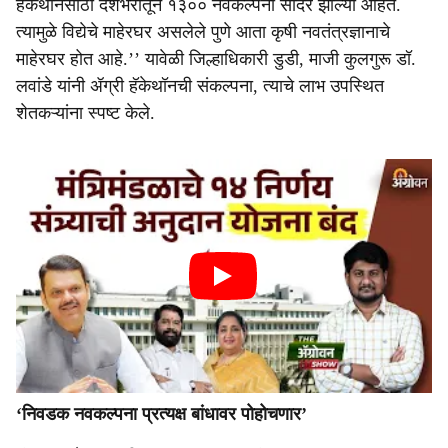
हॅकेथॉनसाठी देशभरातून १३०० नवकल्पना सादर झाल्या आहेत.
त्यामुळे विद्येचे माहेरघर असलेले पुणे आता कृषी नवतंत्रज्ञानाचे
माहेरघर होत आहे.’’ यावेळी जिल्हाधिकारी डुडी, माजी कुलगुरू डॉ.
लवांडे यांनी ॲग्री हॅकेथॉनची संकल्पना, त्याचे लाभ उपस्थित
शेतकऱ्यांना स्पष्ट केले.
‘निवडक नवकल्पना प्रत्यक्ष बांधावर पोहोचणार’