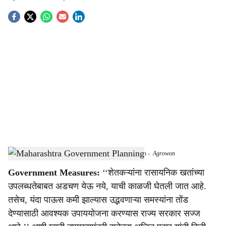
S
o
c
i
a
l
s
Government Prepared for Possible Low Rainfall Situation
-
Agrowon
h
Government Measures:
‘‘शेतकऱ्यांना रासायनिक खतांच्या
a
उपलब्धतेबाबत अडचण येऊ नये, याची काळजी घेतली जात आहे.
r
तसेच, यंदा पाऊस कमी झाल्यास उद्भवणाऱ्या समस्यांना तोंड
देण्यासाठी आवश्यक उपाययोजना करण्यास राज्य सरकार सज्ज
e