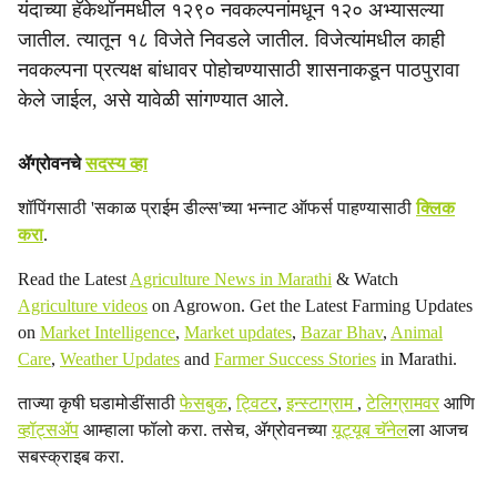
यंदाच्या हॅकेथॉनमधील १२९० नवकल्पनांमधून १२० अभ्यासल्या
जातील. त्यातून १८ विजेते निवडले जातील. विजेत्यांमधील काही
नवकल्पना प्रत्यक्ष बांधावर पोहोचण्यासाठी शासनाकडून पाठपुरावा
केले जाईल, असे यावेळी सांगण्यात आले.
ॲग्रोवनचे
सदस्य व्हा
शॉपिंगसाठी 'सकाळ प्राईम डील्स'च्या भन्नाट ऑफर्स पाहण्यासाठी
क्लिक
करा
.
Read the Latest
Agriculture News in Marathi
& Watch
Agriculture videos
on Agrowon. Get the Latest Farming Updates
on
Market Intelligence
,
Market updates
,
Bazar Bhav
,
Animal
Care
,
Weather Updates
and
Farmer Success Stories
in Marathi.
ताज्या कृषी घडामोडींसाठी
फेसबुक
,
ट्विटर
,
इन्स्टाग्राम
,
टेलिग्रामवर
आणि
व्हॉट्सॲप
आम्हाला फॉलो करा. तसेच, ॲग्रोवनच्या
यूट्यूब चॅनेल
ला आजच
सबस्क्राइब करा.