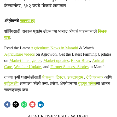
केल्यानंतर, ६४२ रुपये मोजावे लागतात.
ॲग्रोवनचे
सदस्य व्हा
शॉपिंगसाठी 'सकाळ प्राईम डील्स'च्या भन्नाट ऑफर्स पाहण्यासाठी
क्लिक
करा
.
Read the Latest
Agriculture News in Marathi
& Watch
Agriculture videos
on Agrowon. Get the Latest Farming Updates
on
Market Intelligence
,
Market updates
,
Bazar Bhav
,
Animal
Care
,
Weather Updates
and
Farmer Success Stories
in Marathi.
ताज्या कृषी घडामोडींसाठी
फेसबुक
,
ट्विटर
,
इन्स्टाग्राम
,
टेलिग्रामवर
आणि
व्हॉट्सॲप
आम्हाला फॉलो करा. तसेच, ॲग्रोवनच्या
यूट्यूब चॅनेल
ला आजच
सबस्क्राइब करा.
ADVERTISEMENT / WIDGET