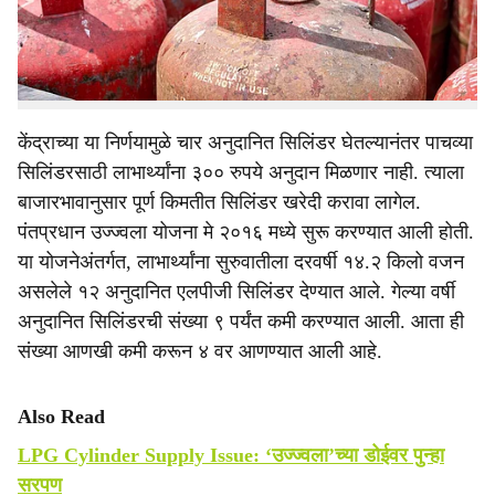
e
वरून ४ पर्यंत कमी केली आहे. याचाच अर्थ आता, उज्ज्वला योजनेच्या
लाभार्थ्यांना वर्षाला केवळ चार सिलिंडरवर अनुदान मिळेल. यामुळे या
योजनेच्या लाभार्थ्यांना मोठा धक्का बसला आहे.
केंद्राच्या या निर्णयामुळे चार अनुदानित सिलिंडर घेतल्यानंतर पाचव्या
सिलिंडरसाठी लाभार्थ्यांना ३०० रुपये अनुदान मिळणार नाही. त्याला
बाजारभावानुसार पूर्ण किमतीत सिलिंडर खरेदी करावा लागेल.
पंतप्रधान उज्ज्वला योजना मे २०१६ मध्ये सुरू करण्यात आली होती.
या योजनेअंतर्गत, लाभार्थ्यांना सुरुवातीला दरवर्षी १४.२ किलो वजन
असलेले १२ अनुदानित एलपीजी सिलिंडर देण्यात आले. गेल्या वर्षी
अनुदानित सिलिंडरची संख्या ९ पर्यंत कमी करण्यात आली. आता ही
संख्या आणखी कमी करून ४ वर आणण्यात आली आहे.
Also Read
LPG Cylinder Supply Issue: ‘उज्ज्वला’च्या डोईवर पुन्हा
सरपण