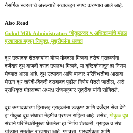
नैसर्गिक स्वरूपाचे असल्याचे संघाकडून स्पष्ट करण्यात आले आहे.
Also Read
Gokul Milk Administrator: 'गोकुळ'वर ५ अधिकाऱ्यांचे मंडळ
प्रशासक म्हणून नियुक्त, मुश्रीफांना धक्का
दूध उत्पादक शेतकऱ्यांना योग्य मोबदला मिळावा तसेच ग्राहकांना
दर्जेदार दूध वाजवी दरात उपलब्ध मिळावे, या दृष्टिकोनातून हा निर्णय
घेण्यात आला आहे. दूध उत्पादन आणि बाजार परिस्थितीचा आढावा
घेऊन दूध खरेदी-विक्री दराबाबत पुढील निर्णय घेतले जातील, असे
प्राधिकृत मंडळाच्या अध्यक्ष संजयकुमार सुद्रीक यांनी सांगितले.
दूध उत्पादकांच्या हितासह ग्राहकांना उत्कृष्ट आणि दर्जेदार सेवा देणे
हा गोकुळ दूध संघाचा नेहमीच प्रयत्न राहिला आहे. तसेच,
गोकुळ दूध
संघाने परिस्थितीनुरूप घेतलेला हा निर्णय शेतकरी, ग्राहक व संघ
यांच्यात समतोल राखणारा आहे. गुणवत्ता, पारदर्शकता आणि