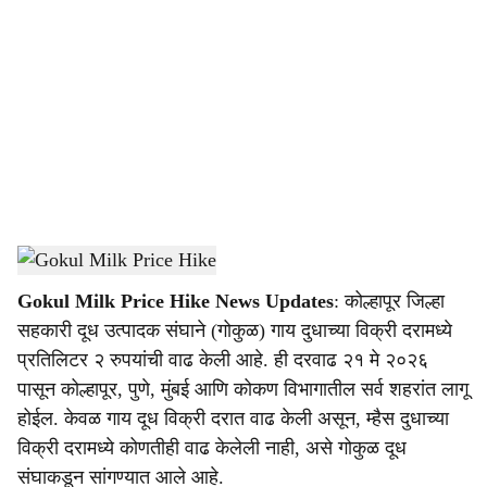
o
c
i
a
l
s
Gokul Milk Price Hike
-
(Agrowon)
h
Gokul Milk Price Hike News Updates
: कोल्हापूर जिल्हा
a
सहकारी दूध उत्पादक संघाने (गोकुळ) गाय दुधाच्या विक्री दरामध्ये
r
प्रतिलिटर २ रुपयांची वाढ केली आहे. ही दरवाढ २१ मे २०२६
पासून कोल्हापूर, पुणे, मुंबई आणि कोकण विभागातील सर्व शहरांत लागू
e
होईल. केवळ गाय दूध विक्री दरात वाढ केली असून, म्हैस दुधाच्या
विक्री दरामध्ये कोणतीही वाढ केलेली नाही, असे गोकुळ दूध
संघाकडून सांगण्यात आले आहे.