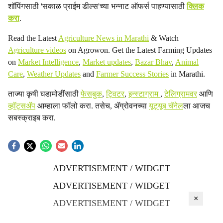
शॉपिंगसाठी 'सकाळ प्राईम डील्स'च्या भन्नाट ऑफर्स पाहण्यासाठी
क्लिक
करा
.
Read the Latest
Agriculture News in Marathi
& Watch
Agriculture videos
on Agrowon. Get the Latest Farming Updates
on
Market Intelligence
,
Market updates
,
Bazar Bhav
,
Animal
Care
,
Weather Updates
and
Farmer Success Stories
in Marathi.
ताज्या कृषी घडामोडींसाठी
फेसबुक
,
ट्विटर
,
इन्स्टाग्राम
,
टेलिग्रामवर
आणि
व्हॉट्सॲप
आम्हाला फॉलो करा. तसेच, ॲग्रोवनच्या
यूट्यूब चॅनेल
ला आजच
सबस्क्राइब करा.
ADVERTISEMENT / WIDGET
ADVERTISEMENT / WIDGET
×
ADVERTISEMENT / WIDGET