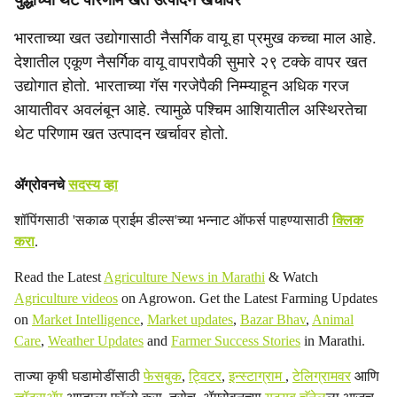
युद्धाच्या थेट परिणाम खत उत्पादन खर्चावर
भारताच्या खत उद्योगासाठी नैसर्गिक वायू हा प्रमुख कच्चा माल आहे.
देशातील एकूण नैसर्गिक वायू वापरापैकी सुमारे २९ टक्के वापर खत
उद्योगात होतो. भारताच्या गॅस गरजेपैकी निम्म्याहून अधिक गरज
आयातीवर अवलंबून आहे. त्यामुळे पश्चिम आशियातील अस्थिरतेचा
थेट परिणाम खत उत्पादन खर्चावर होतो.
ॲग्रोवनचे
सदस्य व्हा
शॉपिंगसाठी 'सकाळ प्राईम डील्स'च्या भन्नाट ऑफर्स पाहण्यासाठी
क्लिक
करा
.
Read the Latest
Agriculture News in Marathi
& Watch
Agriculture videos
on Agrowon. Get the Latest Farming Updates
on
Market Intelligence
,
Market updates
,
Bazar Bhav
,
Animal
Care
,
Weather Updates
and
Farmer Success Stories
in Marathi.
ताज्या कृषी घडामोडींसाठी
फेसबुक
,
ट्विटर
,
इन्स्टाग्राम
,
टेलिग्रामवर
आणि