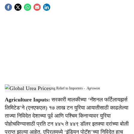
S
o
c
i
a
l
s
Global Urea Prices Halve, Bringing Relief to Importers
-
Agrowon
h
Agriculture Inputs:
सरकारी मालकीच्या ‘नॅशनल फर्टिलायझर्स
a
लिमिटेड’ने (एनएफएल) १७ लाख टन युरिया आयातीसाठी काढलेल्या
r
ताज्या निविदेत देशाच्या पूर्व आणि पश्चिम किनाऱ्यावर युरिया
पोहोचविण्यासाठी प्रति टन ४४५ ते ४४९ डॉलर इतक्या दरांच्या बोली
e
प्राप्त झाल्या आहेत. एप्रिलमध्ये ‘इंडियन पोटॅश’च्या निविदेत हाच