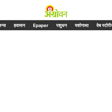
िजन्स
हवामान
Epaper
पशुधन
यशोगाथा
वेब स्टोर