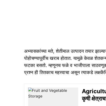
अभ्यासकांच्या मते, शेतीमाल उत्पादन तयार झाल्यान
पोहोचण्यापूर्वीच खराब होतात. यामुळे केवळ शेतकऱ्
फटका बसतो. म्हणूनच फळे व भाजीपाला साठवणूक 
प्रश्न ही तितकाच महत्त्वाचा असून त्याकडे लक्षके
Agricultu
कृषी क्षेत्र