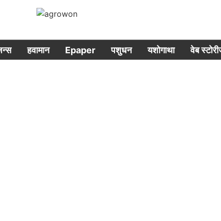
िजन्स
हवामान
Epaper
पशुधन
यशोगाथा
वेब स्टोर