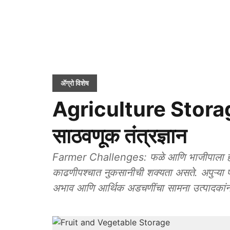
ॲग्रो विशेष
Agriculture Storag
साठवणूक तंत्रज्ञान
Farmer Challenges: फळे आणि भाजीपाला हे ना
काढणीपश्चात नुकसानीची शक्यता असते. अपुऱ्या पा
अभाव आणि आर्थिक अडचणींचा सामना उत्पादकांन