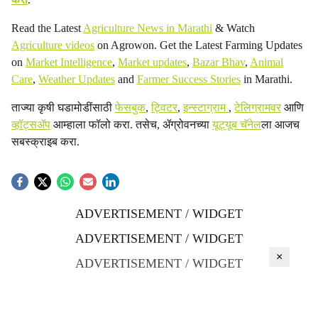
Read the Latest
Agriculture News in Marathi
& Watch
Agriculture videos
on Agrowon. Get the Latest Farming Updates
on
Market Intelligence
,
Market updates
,
Bazar Bhav
,
Animal
Care
,
Weather Updates
and
Farmer Success Stories
in Marathi.
ताज्या कृषी घडामोडींसाठी
फेसबुक
,
ट्विटर
,
इन्स्टाग्राम
,
टेलिग्रामवर
आणि
व्हॉट्सॲप
आम्हाला फॉलो करा. तसेच, ॲग्रोवनच्या
यूट्यूब चॅनेल
ला आजच
सबस्क्राइब करा.
ADVERTISEMENT / WIDGET
ADVERTISEMENT / WIDGET
×
ADVERTISEMENT / WIDGET