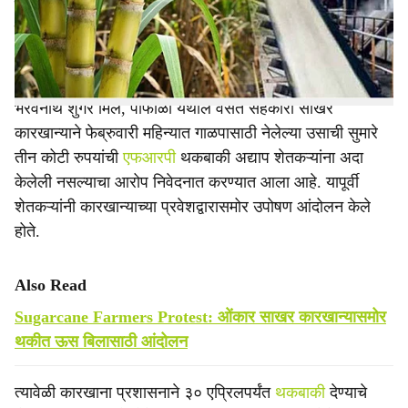
लाट आहे. थकीत रकमेच्या प्रश्नावर शिवसेना सहसंपर्क प्रमुख
e
चितांगराव कदम यांनी संबंधित साखर कारखान्यांना निवेदन देत धडक
आंदोलनाचा इशारा दिला आहे.
भैरवनाथ शुगर मिल, पोफाळी येथील वसंत सहकारी साखर
कारखान्याने फेब्रुवारी महिन्यात गाळपासाठी नेलेल्या उसाची सुमारे
तीन कोटी रुपयांची
एफआरपी
थकबाकी अद्याप शेतकऱ्यांना अदा
केलेली नसल्याचा आरोप निवेदनात करण्यात आला आहे. यापूर्वी
शेतकऱ्यांनी कारखान्याच्या प्रवेशद्वारासमोर उपोषण आंदोलन केले
होते.
Also Read
Sugarcane Farmers Protest: ओंकार साखर कारखान्यासमोर
थकीत ऊस बिलासाठी आंदोलन
त्यावेळी कारखाना प्रशासनाने ३० एप्रिलपर्यंत
थकबाकी
देण्याचे