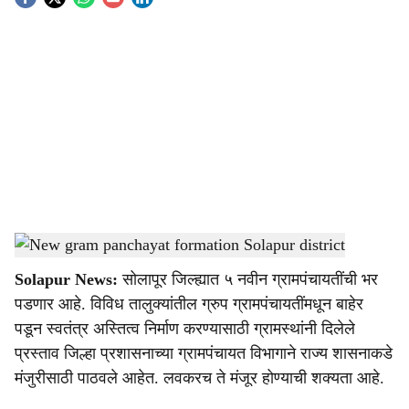
S
o
c
i
a
l
s
New gram panchayat formation Solapur district
-
Agrowon
h
Solapur News:
सोलापूर जिल्ह्यात ५ नवीन ग्रामपंचायतींची भर
a
पडणार आहे. विविध तालुक्यांतील ग्रुप ग्रामपंचायतींमधून बाहेर
r
पडून स्वतंत्र अस्तित्व निर्माण करण्यासाठी ग्रामस्थांनी दिलेले
प्रस्ताव जिल्हा प्रशासनाच्या ग्रामपंचायत विभागाने राज्य शासनाकडे
e
मंजुरीसाठी पाठवले आहेत. लवकरच ते मंजूर होण्याची शक्यता आहे.