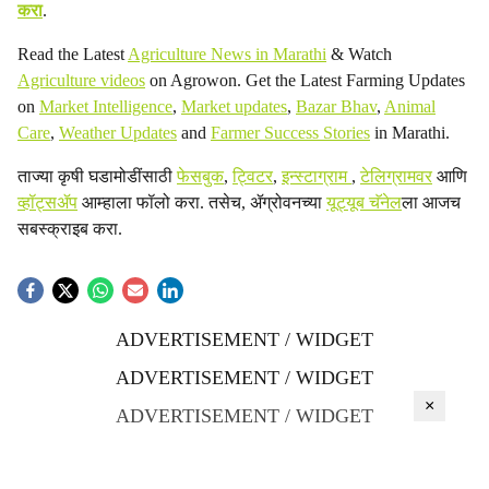
करा
.
Read the Latest
Agriculture News in Marathi
& Watch
Agriculture videos
on Agrowon. Get the Latest Farming Updates
on
Market Intelligence
,
Market updates
,
Bazar Bhav
,
Animal
Care
,
Weather Updates
and
Farmer Success Stories
in Marathi.
ताज्या कृषी घडामोडींसाठी
फेसबुक
,
ट्विटर
,
इन्स्टाग्राम
,
टेलिग्रामवर
आणि
व्हॉट्सॲप
आम्हाला फॉलो करा. तसेच, ॲग्रोवनच्या
यूट्यूब चॅनेल
ला आजच
सबस्क्राइब करा.
ADVERTISEMENT / WIDGET
ADVERTISEMENT / WIDGET
×
ADVERTISEMENT / WIDGET