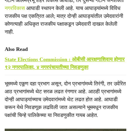
गटाने आलमप्रभू शहर विकास आघाडी, तर दुसऱ्या गटाने जनशक्ती
नगरविकास
आघाडी स्थापन केली आहे. याच आघाड्यांमध्ये विविध
राजकीय पक्ष एकत्रित आले; मात्र दोन्ही आघाड्यांतील उमेदवारांनी
कोणत्याही अधिकृत राजकीय पक्षाकडून उमेदवारी दाखल केलेली
नाही.
Also Read
State Elections Commission : ओबीसी आरक्षणाशिवाय होणार
९२ नगरपालिका, ४ नगरपंचायतीच्या निवडणुका
भूममध्ये एकूण दहा प्रभाग असून, दोन प्रभागांमध्ये तिरंगी, तर उर्वरित
आठ प्रभागांमध्ये थेट सरळ लढत रंगणार आहे. आठही प्रभागांमध्ये
दोन्ही आघाड्यांच्याच उमेदवारांमध्ये थेट लढत होत आहे. आघाडी
करून येथे निवडणूक लढविली जात असल्याने भूममधून राजकीय
पक्षांची चिन्हे पालिकेच्या या निवडणुकीत गायब आहेत.