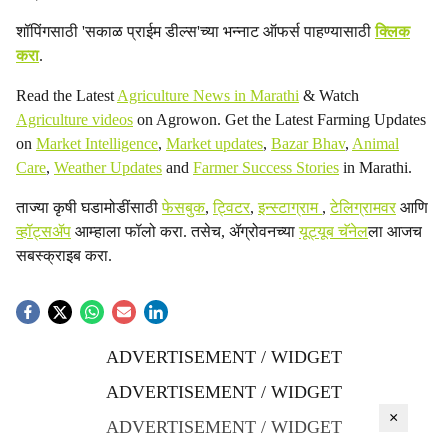
शॉपिंगसाठी 'सकाळ प्राईम डील्स'च्या भन्नाट ऑफर्स पाहण्यासाठी
क्लिक
करा
.
Read the Latest
Agriculture News in Marathi
& Watch
Agriculture videos
on Agrowon. Get the Latest Farming Updates
on
Market Intelligence
,
Market updates
,
Bazar Bhav
,
Animal
Care
,
Weather Updates
and
Farmer Success Stories
in Marathi.
ताज्या कृषी घडामोडींसाठी
फेसबुक
,
ट्विटर
,
इन्स्टाग्राम
,
टेलिग्रामवर
आणि
व्हॉट्सॲप
आम्हाला फॉलो करा. तसेच, ॲग्रोवनच्या
यूट्यूब चॅनेल
ला आजच
सबस्क्राइब करा.
ADVERTISEMENT / WIDGET
ADVERTISEMENT / WIDGET
×
ADVERTISEMENT / WIDGET