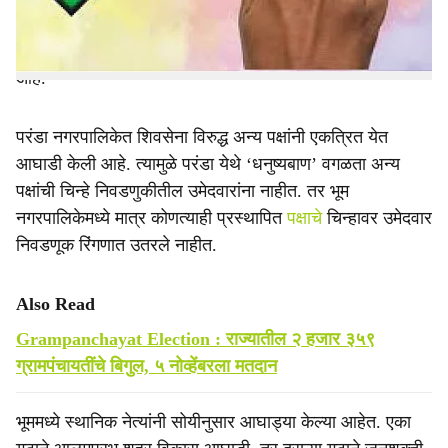
भूममध्ये तर एकाही पक्षाचे चिन्ह नाही, तर परंडा येथे शिवसेना वगळता
अन्य पक्षाचे चिन्ह नाही. मुक्त चिन्हे घेऊन निवडणूक लढविली जात
आहे.
परंडा नगरपालिकेत शिवसेना विरुद्ध अन्य पक्षांनी एकत्रित येत
आघाडी केली आहे. त्यामुळे परंडा येथे ‘धनुष्यबाण’ वगळता अन्य
पक्षांची चिन्हे निवडणुकीतील उमेदवारांना नाहीत. तर भूम
नगरपालिकेमध्ये मात्र कोणत्याही प्रस्थापित
पक्षाचे
चिन्हावर उमेदवार
निवडणूक रिंगणात उतरले नाहीत.
Also Read
Grampanchayat Election : राज्यातील २ हजार ३५९
ग्रामपंचायतींचे बिगुल, ५ नोव्हेंबरला मतदान
भूममध्ये स्थानिक नेत्यांनी सोयीनुसार आघाड्या केल्या आहेत. एका