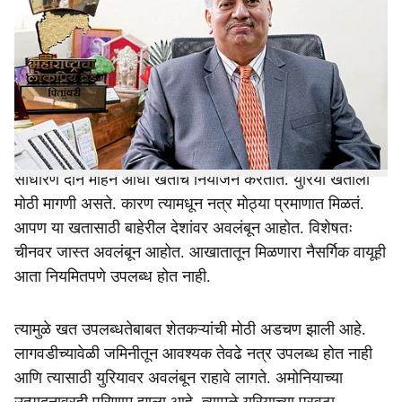
Interaction with Dr. Ravindra Prabhudesai,
a
Managing Director, Pitambari Products Pvt. Ltd.:
r
खरीप हंगाम सुरू होत असताना देशात खतांचा पुरेसा साठा उपलब्ध
e
आहे का?
खत उपलब्धतेचा खूप मोठा प्रश्न निर्माण झाला आहे. युद्धामुळे
जागतिक खत पुरवठा साखळीवर परिणाम झाला आहे. शेतकरी
साधारण दोन महिने आधी खतांचे नियोजन करतात. युरिया खताला
मोठी मागणी असते. कारण त्यामधून नत्र मोठ्या प्रमाणात मिळतं.
आपण या खतासाठी बाहेरील देशांवर अवलंबून आहोत. विशेषतः
चीनवर जास्त अवलंबून आहोत. आखातातून मिळणारा नैसर्गिक वायूही
आता नियमितपणे उपलब्ध होत नाही.
त्यामुळे खत उपलब्धतेबाबत शेतकऱ्यांची मोठी अडचण झाली आहे.
लागवडीच्यावेळी जमिनीतून आवश्यक तेवढे नत्र उपलब्ध होत नाही
आणि त्यासाठी युरियावर अवलंबून राहावे लागते. अमोनियाच्या