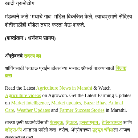
खादी ग्रामोद्योग
मंडळाने जसे ‘मधाचे गाव’ मॉडेल विकसित केले, त्याचप्रमाणे सेंद्रिय
शेतीसाठीही मॉडेल तयार करता येऊ शकते.
(शब्दांकन : धनंजय सानप)
ॲग्रोवनचे
सदस्य व्हा
शॉपिंगसाठी 'सकाळ प्राईम डील्स'च्या भन्नाट ऑफर्स पाहण्यासाठी
क्लिक
करा
.
Read the Latest
Agriculture News in Marathi
& Watch
Agriculture videos
on Agrowon. Get the Latest Farming Updates
on
Market Intelligence
,
Market updates
,
Bazar Bhav
,
Animal
Care
,
Weather Updates
and
Farmer Success Stories
in Marathi.
ताज्या कृषी घडामोडींसाठी
फेसबुक
,
ट्विटर
,
इन्स्टाग्राम
,
टेलिग्रामवर
आणि
व्हॉट्सॲप
आम्हाला फॉलो करा. तसेच, ॲग्रोवनच्या
यूट्यूब चॅनेल
ला आजच
सबस्क्राइब करा.