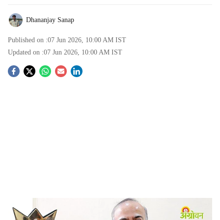
Dhananjay Sanap
Published on :
07 Jun 2026, 10:00 AM
IST
Updated on :
07 Jun 2026, 10:00 AM
IST
S
o
c
i
a
l
s
Fertilizer shortage impact on Kharif crops
-
Agrowon
h