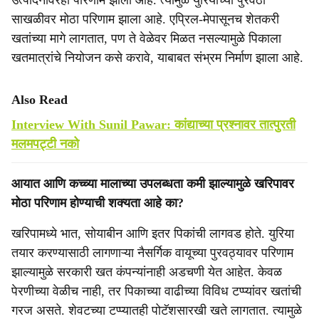
उत्पादनावरही परिणाम झाला आहे. त्यामुळे युरियाच्या पुरवठा
साखळीवर मोठा परिणाम झाला आहे. एप्रिल-मेपासूनच शेतकरी
खतांच्या मागे लागतात, पण ते वेळेवर मिळत नसल्यामुळे पिकाला
खतमात्रांचे नियोजन कसे करावे, याबाबत संभ्रम निर्माण झाला आहे.
Also Read
Interview With Sunil Pawar: कांद्याच्या प्रश्‍नावर तात्पुरती
मलमपट्टी नको
आयात आणि कच्च्या मालाच्या उपलब्धता कमी झाल्यामुळे खरिपावर
मोठा परिणाम होण्याची शक्यता आहे का?
खरिपामध्ये भात, सोयाबीन आणि इतर पिकांची लागवड होते. युरिया
तयार करण्यासाठी लागणाऱ्या नैसर्गिक वायूच्या पुरवठ्यावर परिणाम
झाल्यामुळे सरकारी खत कंपन्यांनाही अडचणी येत आहेत. केवळ
पेरणीच्या वेळीच नाही, तर पिकाच्या वाढीच्या विविध टप्प्यांवर खतांची
गरज असते. शेवटच्या टप्प्यातही पोटॅशसारखी खते लागतात. त्यामुळे