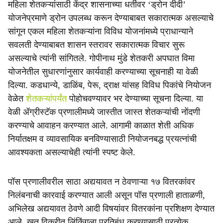
महिला शेतकऱ्यांसाठी केंद्र शासनाच्या धर्तीवर ‘ड्रोन दीदी’
योजनेप्रमाणे ड्रोन उपलब्ध करून देण्याबाबत सकारात्मक असल्याचे
सांगून एकल महिला शेतकऱ्यांना विविध योजनांमध्ये प्राधान्याने
सवलती देण्याबाबत शासन स्तरावर सकारात्मक विचार सुरू
असल्याचे त्यांनी सांगितले. गोपीनाथ मुंडे शेतकरी अपघात विमा
योजनेतील सुधारणांनुसार कार्यवाही करण्याच्या सूचनाही या वेळी
दिल्या. कडधान्ये, डाळिंब, पेरू, द्राक्ष यांसह विविध पिकांचे नियोजन
वेळेत
शेतकऱ्यांपर्यंत
पोहोचवण्यावर भर देण्याच्या सूचना दिल्या. या
वेळी ॲग्रीस्टॅक प्रणालीमध्ये जास्तीत जास्त शेतकऱ्यांची नोंदणी
करण्याचे आवाहन करण्यात आले. आगामी काळात शेती अधिक
निर्यातक्षम व व्यावसायिक बनविण्यासाठी नियोजनबद्ध प्रयत्नांची
आवश्यकता असल्याचेही त्यांनी स्पष्ट केले.
पॉस प्रणालीवरील साठा अद्ययावत न ठेवणाऱ्या १७ वितरकांवर
निलंबनाची कारवाई करण्यात आली असून पॉस प्रणाली हाताळणी,
अभिलेख अद्ययावत ठेवणे आदी विषयांवर वितरकांना प्रशिक्षण देण्यात
आले. खत विक्रीत लिंकिंगला प्रतिबंध करण्यासाठी प्रत्येक