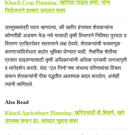
Kharif Crop Planning: खरिपात पाऊस कमी? योग्य
नियोजनाने शाश्वत उत्पादन शक्य
उपमुख्यमंत्री पवार म्हणाल्या, की खरीप हंगामात शेतकऱ्यांना
कोणतीही अडचण येऊ नये यासाठी कृषी विभागाने निविष्ठा पुरवठा व
वितरण प्रक्रियेवर सातत्याने लक्ष ठेवावे. शेतकऱ्यांची फसवणूक
करणाऱ्यांविरोधात कठोर भूमिका घेण्यात यावी. नैसर्गिक शेतीचा
प्रसार वाढवण्यासाठी कृषी अधिकाऱ्यांनी अधिक प्रभावी जनजागृती
व मार्गदर्शन करावे. यंदा ‘एल निनो’च्या संभाव्य परिणामांचा विचार
करून शेतकऱ्यांनी पीक पद्धतीत आवश्यक बदल करावेत, असेही
त्यांनी सांगितले.
Also Read
Kharif Agriculture Planning: खरिपासाठी बी-बियाणे, खते
उपलब्ध करून द्या: आमदार सुहास बाबर