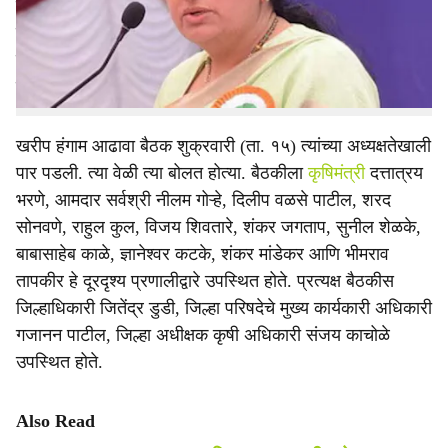
निर्देश उपमुख्यमंत्री तथा पालकमंत्री सुनेत्रा पवार यांनी दिले. बोगस
e
बियाणे व खतांच्या तक्रारींवर गुणवत्ता नियंत्रण विभागामार्फत धडक
कारवाई करण्याचे त्यांनी आदेश दिले. तसेच ‘एल निनो’ची पार्श्वभूमी
लक्षात घेऊन नियोजन करण्याच्या सूचना दिल्या.
खरीप हंगाम आढावा बैठक शुक्रवारी (ता. १५) त्यांच्या अध्यक्षतेखाली
पार पडली. त्या वेळी त्या बोलत होत्या. बैठकीला
कृषिमंत्री
दत्तात्रय
भरणे, आमदार सर्वश्री नीलम गोऱ्हे, दिलीप वळसे पाटील, शरद
सोनवणे, राहुल कुल, विजय शिवतारे, शंकर जगताप, सुनील शेळके,
बाबासाहेब काळे, ज्ञानेश्वर कटके, शंकर मांडेकर आणि भीमराव
तापकीर हे दूरदृश्य प्रणालीद्वारे उपस्थित होते. प्रत्यक्ष बैठकीस
जिल्हाधिकारी जितेंद्र डुडी, जिल्हा परिषदेचे मुख्य कार्यकारी अधिकारी
गजानन पाटील, जिल्हा अधीक्षक कृषी अधिकारी संजय काचोळे
उपस्थित होते.
Also Read