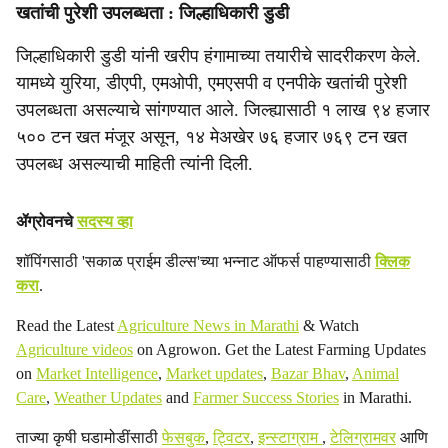
खतांची पुरेशी उपलब्धता : जिल्हाधिकारी डुडी
जिल्हाधिकारी डुडी यांनी खरीप हंगामाच्या तयारीचे सादरीकरण केले.
यामध्ये युरिया, डीएपी, एमओपी, एमएसपी व एनपीके खतांची पुरेशी
उपलब्धता असल्याचे सांगण्यात आले. जिल्ह्यासाठी १ लाख ९४ हजार
५०० टन खत मंजूर असून, १४ मेअखेर ७६ हजार ७६९ टन खत
उपलब्ध असल्याची माहिती त्यांनी दिली.
ॲग्रोवनचे
सदस्य व्हा
शॉपिंगसाठी 'सकाळ प्राईम डील्स'च्या भन्नाट ऑफर्स पाहण्यासाठी
क्लिक
करा
.
Read the Latest
Agriculture News in Marathi
& Watch
Agriculture videos
on Agrowon. Get the Latest Farming Updates
on
Market Intelligence
,
Market updates
,
Bazar Bhav
,
Animal
Care
,
Weather Updates
and
Farmer Success Stories
in Marathi.
ताज्या कृषी घडामोडींसाठी
फेसबुक
,
ट्विटर
,
इन्स्टाग्राम
,
टेलिग्रामवर
आणि