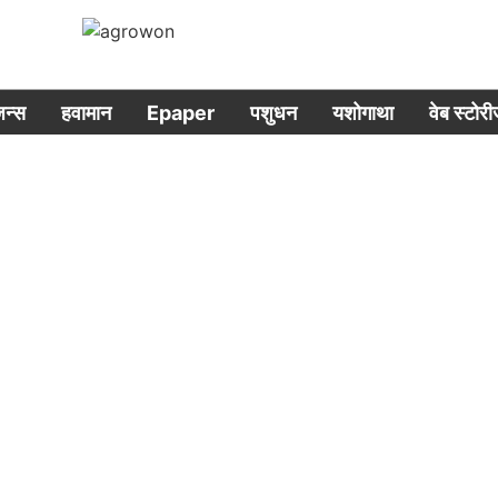
िजन्स
हवामान
Epaper
पशुधन
यशोगाथा
वेब स्टोर