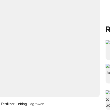
R
ertilizer Linking
Agrowon