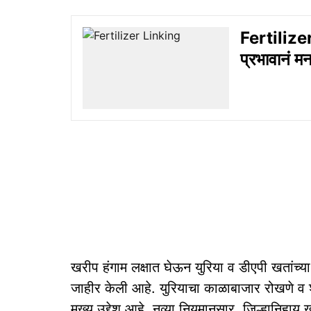
Fertilizer
प्रभावानं म
खरीप हंगाम लक्षात घेऊन युरिया व डीएपी खतांच्
जाहीर केली आहे. युरियाचा काळाबाजार रोखणे व शे
मुख्य उद्देश आहे. नव्या नियमानुसार, जिल्हानि