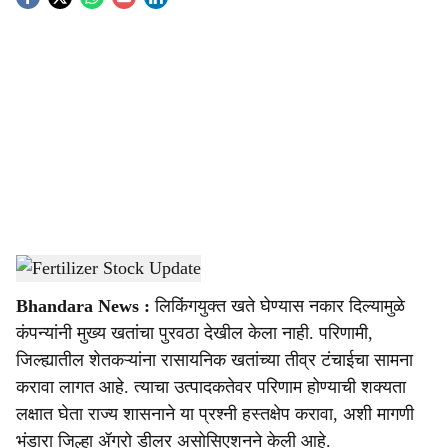
S
o
c
i
a
l
s
Fertilizer Stock Update
-
Agrowon
h
Bhandara News :
लिकिंगयुक्‍त खते घेण्यास नकार दिल्यामुळे
a
कंपन्यांनी मुख्य खतांचा पुरवठा देखील केला नाही. परिणामी,
r
जिल्ह्यातील शेतकऱ्यांना रासायनिक खतांच्या तीव्र टंचाईचा सामना
करावा लागत आहे. त्याचा उत्पादकतेवर परिणाम होण्याची शक्‍यता
e
लक्षात घेता राज्य शासनाने या प्रश्‍नी हस्तक्षेप करावा, अशी मागणी
भंडारा जिल्हा ॲग्रो डीलर असोसिएशनने केली आहे.