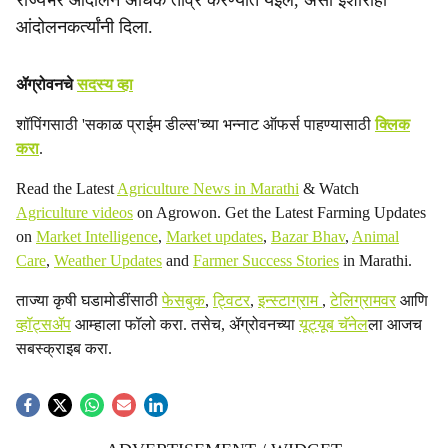
राज्यभर आंदोलन अधिक तीव्र करण्यात येईल, असा इशाराही
आंदोलनकर्त्यांनी दिला.
ॲग्रोवनचे
सदस्य व्हा
शॉपिंगसाठी 'सकाळ प्राईम डील्स'च्या भन्नाट ऑफर्स पाहण्यासाठी
क्लिक
करा
.
Read the Latest
Agriculture News in Marathi
& Watch
Agriculture videos
on Agrowon. Get the Latest Farming Updates
on
Market Intelligence
,
Market updates
,
Bazar Bhav
,
Animal
Care
,
Weather Updates
and
Farmer Success Stories
in Marathi.
ताज्या कृषी घडामोडींसाठी
फेसबुक
,
ट्विटर
,
इन्स्टाग्राम
,
टेलिग्रामवर
आणि
व्हॉट्सॲप
आम्हाला फॉलो करा. तसेच, ॲग्रोवनच्या
यूट्यूब चॅनेल
ला आजच
सबस्क्राइब करा.