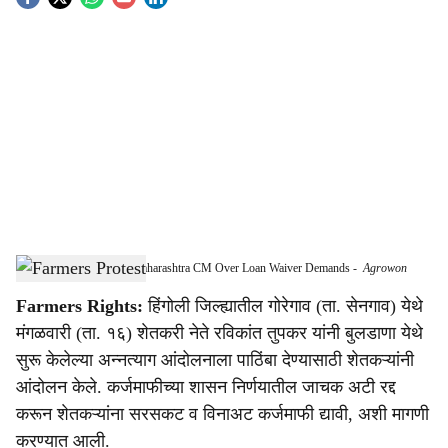
S
o
c
i
a
l
s
Farmers Burn Effigy of Maharashtra CM Over Loan Waiver Demands
-
Agrowon
h
Farmers Rights:
हिंगोली जिल्ह्यातील गोरेगाव (ता. सेनगाव) येथे
a
मंगळवारी (ता. १६) शेतकरी नेते रविकांत तुपकर यांनी बुलडाणा येथे
r
सुरू केलेल्या अन्नत्याग आंदोलनाला पाठिंबा देण्यासाठी शेतकऱ्यांनी
आंदोलन केले. कर्जमाफीच्या शासन निर्णयातील जाचक अटी रद्द
e
करून शेतकऱ्यांना सरसकट व विनाअट कर्जमाफी द्यावी, अशी मागणी
करण्यात आली.