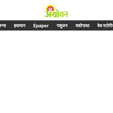
िजन्स
हवामान
Epaper
पशुधन
यशोगाथा
वेब स्टोर