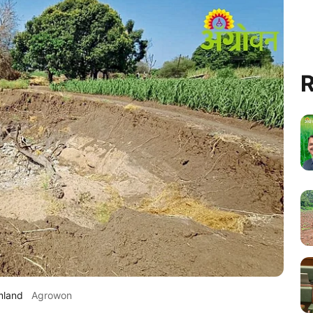
R
mland
Agrowon