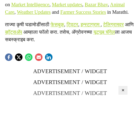
on
Market Intelligence
,
Market updates
,
Bazar Bhav
,
Animal
Care
,
Weather Updates
and
Farmer Success Stories
in Marathi.
ताज्या कृषी घडामोडींसाठी
फेसबुक
,
ट्विटर
,
इन्स्टाग्राम
,
टेलिग्रामवर
आणि
व्हॉट्सॲप
आम्हाला फॉलो करा. तसेच, ॲग्रोवनच्या
यूट्यूब चॅनेल
ला आजच
सबस्क्राइब करा.
ADVERTISEMENT / WIDGET
ADVERTISEMENT / WIDGET
×
ADVERTISEMENT / WIDGET