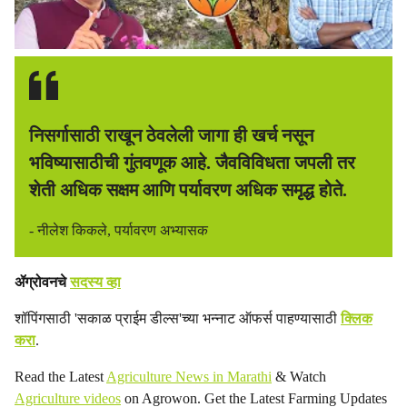
निसर्गासाठी राखून ठेवलेली जागा ही खर्च नसून
भविष्यासाठीची गुंतवणूक आहे. जैवविविधता जपली तर
शेती अधिक सक्षम आणि पर्यावरण अधिक समृद्ध होते.
- नीलेश किकले, पर्यावरण अभ्यासक
ॲग्रोवनचे
सदस्य व्हा
शॉपिंगसाठी 'सकाळ प्राईम डील्स'च्या भन्नाट ऑफर्स पाहण्यासाठी
क्लिक
करा
.
Read the Latest
Agriculture News in Marathi
& Watch
Agriculture videos
on Agrowon. Get the Latest Farming Updates