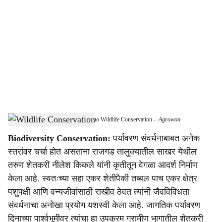
o
c
i
a
l
s
Young Farmer Dedicates Five Acres to Wildlife Conservation
-
Agrowon
h
Biodiversity Conservation:
पर्यावरण संवर्धनाबाबत अनेक
a
स्तरांवर चर्चा होत असताना राजगड तालुक्यातील साखर येथील
r
तरुण शेतकरी नीलेश किकले यांनी कृतीतून वेगळा आदर्श निर्माण
केला आहे. स्वतःच्या सहा एकर शेतीपैकी तब्बल पाच एकर क्षेत्र
e
पशुपक्षी आणि वन्यजीवांसाठी राखीव ठेवत त्यांनी जैवविविधता
संवर्धनाचा अनोखा प्रयोग यशस्वी केला आहे. जागतिक पर्यावरण
दिनाच्या पार्श्वभूमीवर त्यांचा हा उपक्रम ग्रामीण भागातील शेतकरी