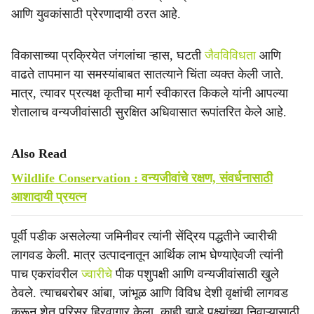
आणि युवकांसाठी प्रेरणादायी ठरत आहे.
विकासाच्या प्रक्रियेत जंगलांचा ऱ्हास, घटती
जैवविविधता
आणि
वाढते तापमान या समस्यांबाबत सातत्याने चिंता व्यक्त केली जाते.
मात्र, त्यावर प्रत्यक्ष कृतीचा मार्ग स्वीकारत किकले यांनी आपल्या
शेतालाच वन्यजीवांसाठी सुरक्षित अधिवासात रूपांतरित केले आहे.
Also Read
Wildlife Conservation : वन्यजीवांचे रक्षण, संवर्धनासाठी
आशादायी प्रयत्‍न
पूर्वी पडीक असलेल्या जमिनीवर त्यांनी सेंद्रिय पद्धतीने ज्वारीची
लागवड केली. मात्र उत्पादनातून आर्थिक लाभ घेण्याऐवजी त्यांनी
पाच एकरांवरील
ज्वारीचे
पीक पशुपक्षी आणि वन्यजीवांसाठी खुले
ठेवले. त्याचबरोबर आंबा, जांभूळ आणि विविध देशी वृक्षांची लागवड
करून शेत परिसर हिरवागार केला. काही झाडे पक्ष्यांच्या निवाऱ्यासाठी