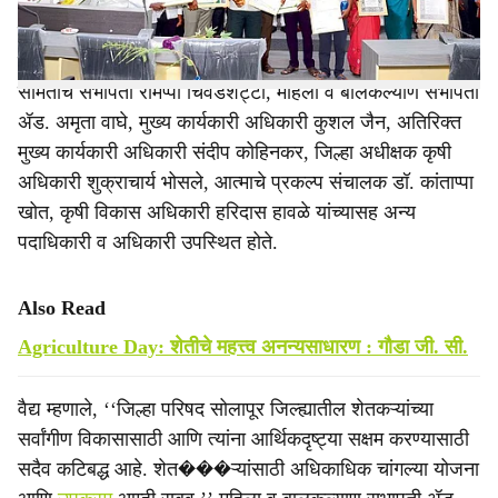
जिल्हा परिषदेच्या कृषी विभागाच्या वतीने कृषी दिनानिमित्त आयोजित
कार्यक्रमात अध्यक्ष वैद्य बोलत होते. या वेळी
व्यासपीठावर
कृषी
समितीचे सभापती रामप्पा चिवडशेट्टी, महिला व बालकल्याण सभापती
ॲड. अमृता वाघे, मुख्य कार्यकारी अधिकारी कुशल जैन, अतिरिक्त
मुख्य कार्यकारी अधिकारी संदीप कोहिनकर, जिल्हा अधीक्षक कृषी
अधिकारी शुक्राचार्य भोसले, आत्माचे प्रकल्प संचालक डॉ. कांताप्पा
खोत, कृषी विकास अधिकारी हरिदास हावळे यांच्यासह अन्य
पदाधिकारी व अधिकारी उपस्थित होते.
Also Read
Agriculture Day: शेतीचे महत्त्व अनन्यसाधारण : गौडा जी. सी.
वैद्य म्हणाले, ‘‘जिल्हा परिषद सोलापूर जिल्ह्यातील शेतकऱ्यांच्या
सर्वांगीण विकासासाठी आणि त्यांना आर्थिकदृष्ट्या सक्षम करण्यासाठी
सदैव कटिबद्ध आहे. शेत���ऱ्यांसाठी अधिकाधिक चांगल्या योजना