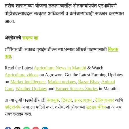
तसेच शासनाच्या योजना तळागाळातील शेतकऱ्यांपर्यंत प्रभावीपणे
पोहोचवल्याबद्दल उत्कृष्ट अधिकारी व कर्मचाऱ्यांचाही सत्कार करण्यात
आला.
ॲग्रोवनचे
सदस्य व्हा
शॉपिंगसाठी 'सकाळ प्राईम डील्स'च्या भन्नाट ऑफर्स पाहण्यासाठी
क्लिक
करा
.
Read the Latest
Agriculture News in Marathi
& Watch
Agriculture videos
on Agrowon. Get the Latest Farming Updates
on
Market Intelligence
,
Market updates
,
Bazar Bhav
,
Animal
Care
,
Weather Updates
and
Farmer Success Stories
in Marathi.
ताज्या कृषी घडामोडींसाठी
फेसबुक
,
ट्विटर
,
इन्स्टाग्राम
,
टेलिग्रामवर
आणि
व्हॉट्सॲप
आम्हाला फॉलो करा. तसेच, ॲग्रोवनच्या
यूट्यूब चॅनेल
ला आजच
सबस्क्राइब करा.