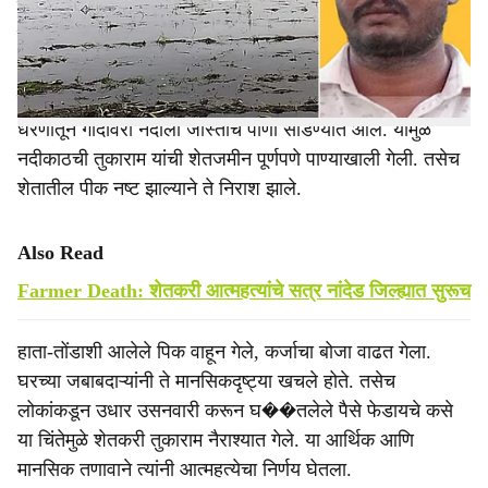
संपवले. त्यांच्याकडे वडिलोपार्जित दीड एकर जमीन होती आणि ते
e
पारंपरिक पद्धतीने शेती करत कुटुंबाचा उदरनिर्वाह करत होते.
राज्यातील गेल्या काही दिवसात झालेल्या
अतिवृष्टीमुळे
जायकवाडी
धरणातून गोदावरी नदीला जास्तीचे पाणी सोडण्यात आले. यामुळे
नदीकाठची तुकाराम यांची शेतजमीन पूर्णपणे पाण्याखाली गेली. तसेच
शेतातील पीक नष्ट झाल्याने ते निराश झाले.
Also Read
Farmer Death: शेतकरी आत्महत्यांचे सत्र नांदेड जिल्ह्यात सुरूच
हाता-तोंडाशी आलेले पिक वाहून गेले, कर्जाचा बोजा वाढत गेला.
घरच्या जबाबदाऱ्यांनी ते मानसिकदृष्ट्या खचले होते. तसेच
लोकांकडून उधार उसनवारी करून घ��तलेले पैसे फेडायचे कसे
या चिंतेमुळे शेतकरी तुकाराम नैराश्यात गेले. या आर्थिक आणि
मानसिक तणावाने त्यांनी आत्महत्येचा निर्णय घेतला.