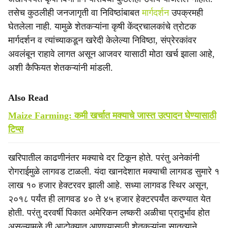
तसेच कुठलीही जनजागृती वा निविष्ठांबाबत
मार्गदर्शन
उपक्रमही
घेतलेला नाही. यामुळे शेतकऱ्यांना कृषी केंद्रचालकांचे त्रोटक
मार्गदर्शन व त्यांच्याकडून खरेदी केलेल्या निविष्ठा, संप्रेरकांवर
अवलंबून राहावे लागत असून आजवर यासाठी मोठा खर्च झाला आहे,
अशी कैफियत शेतकऱ्यांनी मांडली.
Also Read
Maize Farming: कमी खर्चात मक्याचे जास्त उत्पादन घेण्यासाठी
टिप्स
खरिपातील काढणीनंतर मक्याचे दर टिकून होते. परंतु अनेकांनी
रोगराईमुळे लागवड टाळली. यंदा खानदेशात मक्याची लागवड सुमारे १
लाख १० हजार हेक्टरवर झाली आहे. सध्या लागवड स्थिर असून,
२०१८ पर्यंत ही लागवड ४० ते ४५ हजार हेक्टरपर्यंत करण्यात येत
होती. परंतु दरवर्षी पिकात अमेरिकन लष्करी अळीचा प्रादुर्भाव होत
असल्यामुळे ती आटोक्यात आणण्यासाठी शेतकऱ्यांना सातत्याने