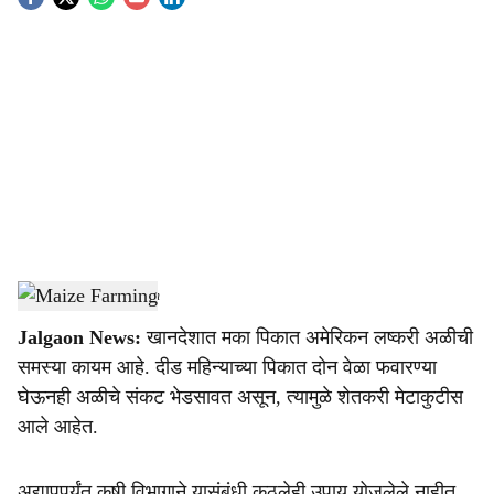
S
o
c
i
a
l
s
Maize Farming
-
Agrowon
h
Jalgaon News:
खानदेशात मका पिकात अमेरिकन लष्करी अळीची
a
समस्या कायम आहे. दीड महिन्याच्या पिकात दोन वेळा फवारण्या
r
घेऊनही अळीचे संकट भेडसावत असून, त्यामुळे शेतकरी मेटाकुटीस
आले आहेत.
e
अद्यापपर्यंत कृषी विभागाने यासंबंधी कुठलेही उपाय योजलेले नाहीत.