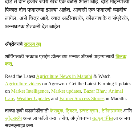
दीड ते दोन हजार रुपये खर्च एक वेळेस आला आहे. दीड महिन्याच्या
पिकात दोन फवारण्या झाल्या आहेत. आणखी एक फवारणी घ्यावीच
लागेल, असे चित्र आहे. त्यात अळीनाशके, कीडनाशके व संप्रेरके,
अन्नघटक शेतकरी देत आहेत.
ॲग्रोवनचे
सदस्य व्हा
शॉपिंगसाठी 'सकाळ प्राईम डील्स'च्या भन्नाट ऑफर्स पाहण्यासाठी
क्लिक
करा
.
Read the Latest
Agriculture News in Marathi
& Watch
Agriculture videos
on Agrowon. Get the Latest Farming Updates
on
Market Intelligence
,
Market updates
,
Bazar Bhav
,
Animal
Care
,
Weather Updates
and
Farmer Success Stories
in Marathi.
ताज्या कृषी घडामोडींसाठी
फेसबुक
,
ट्विटर
,
इन्स्टाग्राम
,
टेलिग्रामवर
आणि
व्हॉट्सॲप
आम्हाला फॉलो करा. तसेच, ॲग्रोवनच्या
यूट्यूब चॅनेल
ला आजच
सबस्क्राइब करा.