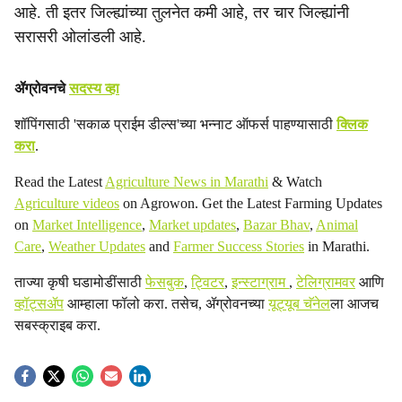
आहे. ती इतर जिल्ह्यांच्या तुलनेत कमी आहे, तर चार जिल्ह्यांनी
सरासरी ओलांडली आहे.
ॲग्रोवनचे
सदस्य व्हा
शॉपिंगसाठी 'सकाळ प्राईम डील्स'च्या भन्नाट ऑफर्स पाहण्यासाठी
क्लिक
करा
.
Read the Latest
Agriculture News in Marathi
& Watch
Agriculture videos
on Agrowon. Get the Latest Farming Updates
on
Market Intelligence
,
Market updates
,
Bazar Bhav
,
Animal
Care
,
Weather Updates
and
Farmer Success Stories
in Marathi.
ताज्या कृषी घडामोडींसाठी
फेसबुक
,
ट्विटर
,
इन्स्टाग्राम
,
टेलिग्रामवर
आणि
व्हॉट्सॲप
आम्हाला फॉलो करा. तसेच, ॲग्रोवनच्या
यूट्यूब चॅनेल
ला आजच
सबस्क्राइब करा.