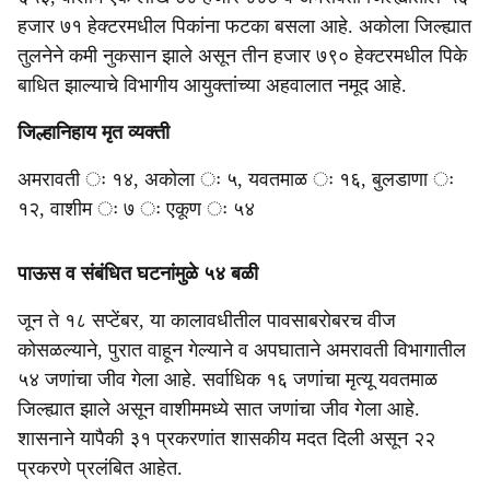
हजार ७१ हेक्टरमधील पिकांना फटका बसला आहे. अकोला जिल्ह्यात
तुलनेने कमी नुकसान झाले असून तीन हजार ७९० हेक्टरमधील पिके
बाधित झाल्याचे विभागीय आयुक्तांच्या अहवालात नमूद आहे.
जिल्हानिहाय मृत व्यक्ती
अमरावती ः १४, अकोला ः ५, यवतमाळ ः १६, बुलडाणा ः
१२, वाशीम ः ७ ः एकूण ः ५४
पाऊस व संबंधित घटनांमुळे ५४ बळी
जून ते १८ सप्टेंबर, या कालावधीतील पावसाबरोबरच वीज
कोसळल्याने, पुरात वाहून गेल्याने व अपघाताने अमरावती विभागातील
५४ जणांचा जीव गेला आहे. सर्वाधिक १६ जणांचा मृत्यू यवतमाळ
जिल्ह्यात झाले असून वाशीममध्ये सात जणांचा जीव गेला आहे.
शासनाने यापैकी ३१ प्रकरणांत शासकीय मदत दिली असून २२
प्रकरणे प्रलंबित आहेत.