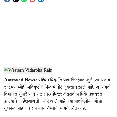
S
o
c
i
a
l
s
Western Vidarbha Rain
-
Agrowon
h
Amravati News:
पश्चिम विदर्भात पाच जिल्ह्यांत जुलै, ऑगस्ट व
a
सप्टेंबरमध्येही अतिवृष्टीने पिकांचे मोठे नुकसान झाले आहे. अमरावती
r
विभागात सुमारे साडेआठ लाख हेक्टर क्षेत्रातील पिके उद्ध्वस्त
झाल्याचे सर्व्हेक्षणाअंती समोर आले आहे. त्या पार्श्‍वभूमीवर ओला
e
दुष्काळ जाहीर करून मदत देण्याची मागणी होत आहे.