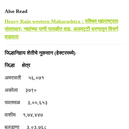
Also Read
Heavy Rain western Maharashtra : पश्चिम महाराष्ट्रात
संततधार; नद्यांच्या पाणी पातळीत वाढ, अलमट्टी धरणातून विसर्ग
वाढवला
जिल्हानिहाय शेतीचे नुकसान (हेक्टरमध्ये)
जिल्हा क्षेत्र
अमरावती ५६,०७१
अकोला ३७९०
यवतमाळ ३,००,६५३
वाशीम १,७४,४४७
बुलडाणा ३,०३,७६८