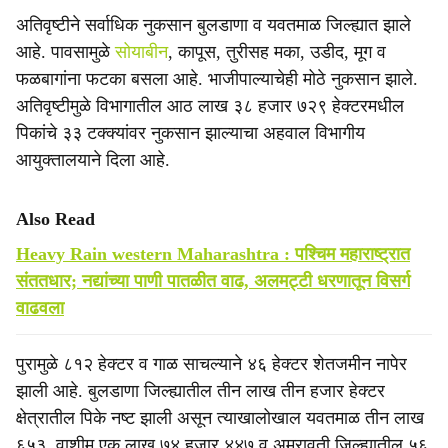
अतिवृष्टीने सर्वाधिक नुकसान बुलडाणा व यवतमाळ जिल्ह्यात झाले
आहे. पावसामुळे
सोयाबीन
, कापूस, तुरीसह मका, उडीद, मूग व
फळबागांना फटका बसला आहे. भाजीपाल्याचेही मोठे नुकसान झाले.
अतिवृष्टीमुळे विभागातील आठ लाख ३८ हजार ७२९ हेक्टरमधील
पिकांचे ३३ टक्क्यांवर नुकसान झाल्याचा अहवाल विभागीय
आयुक्तालयाने दिला आहे.
Also Read
Heavy Rain western Maharashtra : पश्चिम महाराष्ट्रात
संततधार; नद्यांच्या पाणी पातळीत वाढ, अलमट्टी धरणातून विसर्ग
वाढवला
पुरामुळे ८१२ हेक्टर व गाळ साचल्याने ४६ हेक्टर शेतजमीन नापेर
झाली आहे. बुलडाणा जिल्ह्यातील तीन लाख तीन हजार हेक्टर
क्षेत्रातील पिके नष्ट झाली असून त्याखालोखाल यवतमाळ तीन लाख
६५३, वाशीम एक लाख ७४ हजार ४४७ व अमरावती जिल्ह्यातील ५६