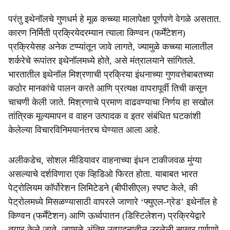
परंतु इथेनॉलचे गुणधर्म हे मूळ कच्च्या मालापेक्षा पूर्णपणे वेगळे असतात.
कारण निर्मिती प्रक्रियेदरम्यान त्याला किण्वन (फर्मेंटेशन)
प्रक्रियेसह अनेक टप्प्यांतून जावे लागते, ज्यामुळे कच्च्या मालातील
शर्करेचे रूपांतर इथेनॉलमध्ये होते, असे मंत्रालयाने सांगितले.
भारतातील इथेनॉल मिश्रणाची प्रक्रिया इंधनाच्या गुणवत्तेबाबतच्या
कठोर मानकांचे पालन करते आणि प्रत्यक्ष वापरापूर्वी तिची कसून
चाचणी केली जाते. मिश्रणाचे प्रमाण वाढवण्याचा निर्णय हा सखोल
तांत्रिक मूल्यमापन व वाहन उत्पादक व इतर संबंधित घटकांशी
केलेल्या विचारविनिमयानंतरच घेण्यात आला आहे.
अलीकडेच, सोशल मीडियावर वाहनाच्या इंधन टाकीजवळ मुंग्या
असल्याचे दर्शविणारा एक व्हिडिओ फिरत होता. याबाबत भारत
पेट्रोलियम कॉर्पोरेशन लिमिटेडने (बीपीसीएल) स्पष्ट केले, की
पेट्रोलमध्ये मिसळण्यासाठी वापरले जाणारे ‘फ्युएल-ग्रेड’ इथेनॉल हे
किण्वन (फर्मेंटेशन) आणि ऊर्ध्वपातन (डिस्टिलेशन) प्रक्रियेद्वारे
तयार केले जाते, ज्यामुळे अंतिम उत्पादनातील उरलेली साखर पूर्णपणे