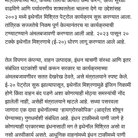
मंत्रालयाच्या मते, कच्च्या तेलाची आयात कमी करणे, ऊर्जा सुरक्षा
वाढविणे आणि पर्यावरणीय शाश्वततेला चालना देणे या उद्देशांसह
२००३ मध्ये इथेनॉल मिश्रित पेट्रोल कार्यक्रम सुरू करण्यात आला.
तांत्रिक सज्जतेचे निकष पूर्ण केल्यानंतरच या कार्यक्रमाची
टप्प्याटप्प्याने अंमलबजावणी करण्यात आली आहे. २०२३ पासून २०
टक्के इथेनॉल मिश्रणाचे (ई-२०) धोरण लागू करण्यात आले आहे.
तेल विपणन कंपन्या, वाहन उत्पादक, इंधन चाचणी संस्था आणि इतर
संबंधित घटकांशी चर्चा करून सरकार या कार्यक्रमाच्या
अंमलबजावणीवर सतत देखरेख ठेवते, असे मंत्रालयाने स्पष्ट केले.
ई-२० पेट्रोल सुरू झाल्यापासून, इथेनॉल मिश्रणामुळे इंजिन निकामी
होणे किंवा वाहन बंद पडणे अशा कोणत्याही मोठ्या समस्यांची नोंद
झालेली नाही, असेही मंत्रालयाने म्हटले आहे. सध्या पसरवला
जाणारा एक दावा इथेनॉलच्या ‘हायग्रोस्कोपिक’ (आर्द्रता शोषून
घेण्याच्या) गुणधर्माशी संबंधित आहे. इंधन टाकीमध्ये पाणी जाणे हे
कोणत्याही प्रकारच्या इंधनासाठी मग ते इथेनॉल मिश्रित असो वा
नसो अस्वीकार्य असते. आधुनिक वाहनांमध्ये इंधन टाकीमध्ये पाणी