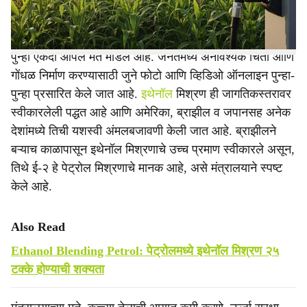
इथेनॉल मिश्रित पेट्रोल (ईबीपी) बाबत सोशल मीडियावर पसरवली
जाणारी माहिती आणि करण्यात येणाऱ्या कथित दाव्यांनंतर मंत्रालयाने
पुन्हा एकदा आपले मत मांडले आहे. जनतेमध्ये अनावश्यक चिंता आणि
गोंधळ निर्माण करण्यासाठी जुने फोटो आणि व्हिडिओ ऑनलाइन पुन्हा-
पुन्हा प्रसारित केले जात आहे.
इथेनॉल
मिश्रण ही जागतिकस्तरावर
स्वीकारलेली पद्धत आहे आणि अमेरिका, ब्राझील व जपानसह अनेक
देशांमध्ये तिची यशस्वी अंमलबजावणी केली जात आहे. ब्राझीलने
बऱ्याच काळापासून इथेनॉल मिश्रणाचे उच्च प्रमाण स्वीकारले असून,
तिथे ई-२ हे पेट्रोल मिश्रणाचे मानक आहे, असे मंत्रालयाने स्पष्ट
केले आहे.
Also Read
Ethanol Blending Petrol: पेट्रोलमध्ये इथेनॉल मिश्रण २५
टक्के होण्याची शक्यता