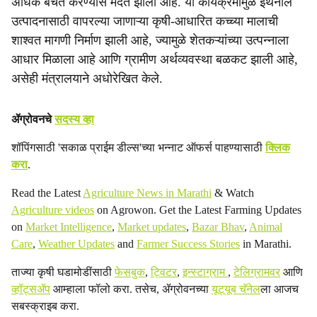
अधिक बचत करण्यास मदत झाली आहे. या कार्यक्रमामुळे इथेनॉल
उत्पादनासाठी वापरल्या जाणाऱ्या कृषी-आधारित कच्च्या मालाची
शाश्वत मागणी निर्माण झाली आहे, ज्यामुळे शेतकऱ्यांच्या उत्पन्नाला
आधार मिळाला आहे आणि ग्रामीण अर्थव्यवस्था बळकट झाली आहे,
असेही मंत्रालयाने अधोरेखित केले.
ॲग्रोवनचे
सदस्य व्हा
शॉपिंगसाठी 'सकाळ प्राईम डील्स'च्या भन्नाट ऑफर्स पाहण्यासाठी
क्लिक
करा
.
Read the Latest
Agriculture News in Marathi
& Watch
Agriculture videos
on Agrowon. Get the Latest Farming Updates
on
Market Intelligence
,
Market updates
,
Bazar Bhav
,
Animal
Care
,
Weather Updates
and
Farmer Success Stories
in Marathi.
ताज्या कृषी घडामोडींसाठी
फेसबुक
,
ट्विटर
,
इन्स्टाग्राम
,
टेलिग्रामवर
आणि
व्हॉट्सॲप
आम्हाला फॉलो करा. तसेच, ॲग्रोवनच्या
यूट्यूब चॅनेल
ला आजच
सबस्क्राइब करा.