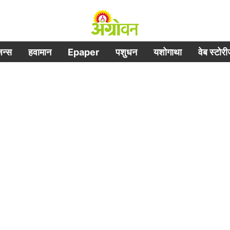
िजन्स
हवामान
Epaper
पशुधन
यशोगाथा
वेब स्टोर