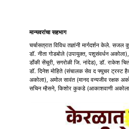
मान्यवरांचा सहभाग
चर्चासत्रात विविध तज्ञांनी मार्गदर्शन केले. सजल
डॉ. नीता गोडबोले (उपायुक्त, पशुसंवर्धन अकोला)
डॉंकी सेंचुरी, सगरोळी जि. नांदेड), डॉ. राकेश 
डॉ. दिनेश मोहिते (संचालक सेव द फ्युचर ट्रस्ट हैद
अकोला), अमोल सावंत (मानद वन्यजीव रक्षक अको
सचिन म्हैसने, किशोर कुकडे (आकाशवाणी अकोला) आद