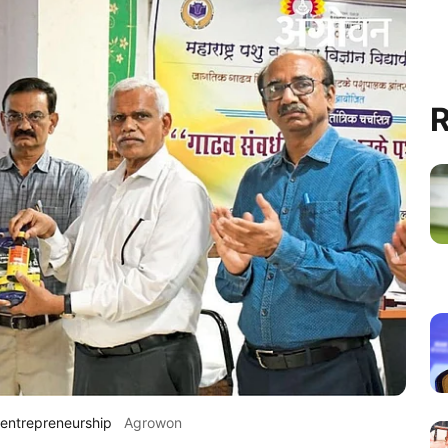
R
 entrepreneurship
Agrowon