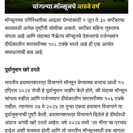
महाराष्ट्र राज्यात मॉन्सूनचा पाऊस १० जूनच्या सुमारास सुरू होतो
आणि तो ऑक्टोबरच्या मध्यापर्यंत चालतो. तरीही संपूर्ण देशावरील
मॉन्सूनच्या परिस्थितीचा आढावा घेण्यासाठी १ जून ते ३० सप्टेंबरचा
कालावधी अनेक दृष्टींनी सोयीचा असतो. सप्टेंबर महिना नुकताच
संपला आहे आणि यंदाच्या नैर्ऋत्य मॉन्सूनचे देशभराचे पर्जन्यमान
दीर्घकालीन सरासरीच्या १०८ टक्के भरले आहे ही एक अत्यंत
समाधानाची बाब आहे.
पूर्वानुमान खरे ठरले
भारतीय हवामानशास्त्र विभागाने मॉन्सून येण्याच्या बऱ्याच आधी १५
एप्रिल २०२४ रोजी हे पूर्वानुमान जाहीर केले होते, की यंदाचा मॉन्सून
चांगला राहील आणि पर्जन्यमान दीर्घकालीन सरासरीच्या १०६ टक्के
राहील. त्यानंतर २७ मे २०२४ ला पुन्हा एकदा हवामान विभागाने या
पूर्वानुमानाची पुष्टी केली. हवामानशास्त्र विभागाने दिलेले हे दीर्घावधी
अंदाज अगदी खरे ठरले आहेत. वर्ष २०२४ मध्ये ‘ला नीना’चा प्रभाव
वाढेल अशी शक्यता होती आणि तो भारतीय मॉन्सूनसाठी एक चांगला