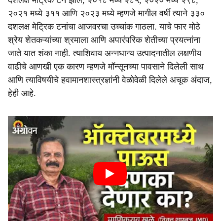
दशलक्ष मेट्रिक टन झाले, २०१८ मध्ये २८५, २०२० मध्ये २९८,
२०२१ मध्ये ३११ आणि २०२३ मध्ये म्हणजे मागील वर्षी त्याने ३३०
दशलक्ष मेट्रिक टनांचा आजवरचा उच्चांक गाठला. याचे फार मोठे
श्रेय शेतकऱ्यांच्या श्रमाला आणि अपारंपरिक शेतीच्या प्रयत्नांना
जाते यात शंका नाही. त्याशिवाय अन्नधान्य उत्पादनातील लक्षणीय
वाढीचे आणखी एक कारण म्हणजे मॉन्सूनच्या पावसाने दिलेली साथ
आणि त्याविषयीचे हवामानशास्त्रज्ञांनी वेळोवेळी दिलेले अचूक अंदाज,
हेही आहे.