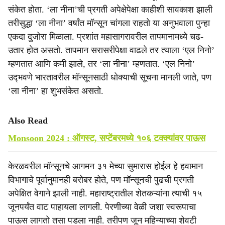
संकेत होता. ‘ला नीना’ची प्रगती अपेक्षेपेक्षा काहीशी सावकाश झाली
तरीसुद्धा ‘ला नीना’ वर्षांत मॉन्सून चांगला राहतो या अनुभवाला पुन्हा
एकदा दुजोरा मिळाला. प्रशांत महासागरावरील तापमानामध्ये चढ-
उतार होत असतो. तापमान सरासरीपेक्षा वाढले तर त्याला ‘एल निनो’
म्हणतात आणि कमी झाले, तर ‘ला नीना’ म्हणतात. ‘एल निनो’
उद्‍भवणे भारतावरील मॉन्सूनसाठी धोक्याची सूचना मानली जाते, पण
‘ला नीना’ हा शुभसंकेत असतो.
Also Read
Monsoon 2024 : ऑगस्ट, सप्टेंबरमध्ये १०६ टक्क्यांवर पाऊस
केरळवरील मॉन्सूनचे आगमन ३१ मेच्या सुमारास होईल हे हवामान
विभागाचे पूर्वानुमानही बरोबर होते, पण मॉन्सूनची पुढची प्रगती
अपेक्षित वेगाने झाली नाही. महाराष्ट्रातील शेतकऱ्यांना त्याची १५
जूनपर्यंत वाट पाहायला लागली. पेरणीच्या वेळी जशा स्वरूपाचा
पाऊस लागतो तसा पडला नाही. तरीपण जून महिन्याच्या शेवटी