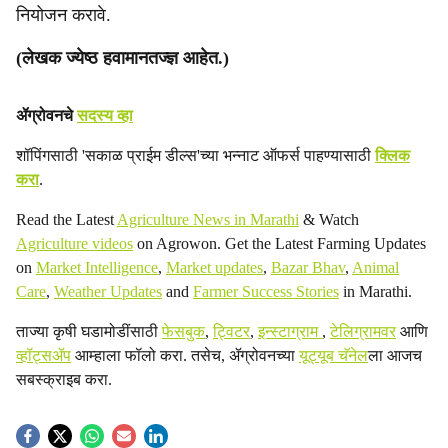
नियोजन करावे.
(लेखक ज्येष्ठ हवामानतज्ज्ञ आहेत.)
ॲग्रोवनचे
सदस्य व्हा
शॉपिंगसाठी 'सकाळ प्राईम डील्स'च्या भन्नाट ऑफर्स पाहण्यासाठी
क्लिक
करा
.
Read the Latest
Agriculture News in Marathi
& Watch
Agriculture videos
on Agrowon. Get the Latest Farming Updates
on
Market Intelligence
,
Market updates
,
Bazar Bhav
,
Animal
Care
,
Weather Updates
and
Farmer Success Stories
in Marathi.
ताज्या कृषी घडामोडींसाठी
फेसबुक
,
ट्विटर
,
इन्स्टाग्राम
,
टेलिग्रामवर
आणि
व्हॉट्सॲप
आम्हाला फॉलो करा. तसेच, ॲग्रोवनच्या
यूट्यूब चॅनेल
ला आजच
सबस्क्राइब करा.