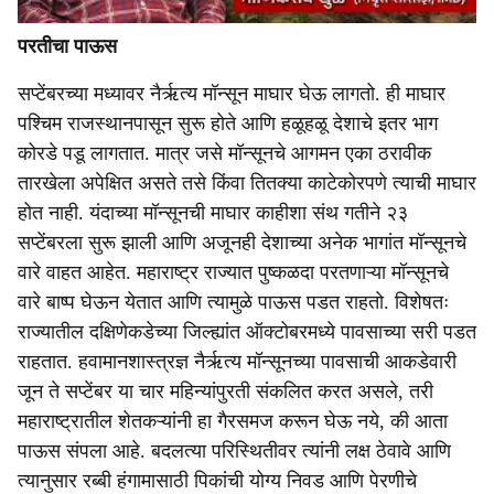
परतीचा पाऊस
सप्टेंबरच्या मध्यावर नैर्ऋत्य मॉन्सून माघार घेऊ लागतो. ही माघार
पश्‍चिम राजस्थानपासून सुरू होते आणि हळूहळू देशाचे इतर भाग
कोरडे पडू लागतात. मात्र जसे मॉन्सूनचे आगमन एका ठरावीक
तारखेला अपेक्षित असते तसे किंवा तितक्या काटेकोरपणे त्याची माघार
होत नाही. यंदाच्या मॉन्सूनची माघार काहीशा संथ गतीने २३
सप्टेंबरला सुरू झाली आणि अजूनही देशाच्या अनेक भागांत मॉन्सूनचे
वारे वाहत आहेत. महाराष्ट्र राज्यात पुष्कळदा परतणाऱ्या मॉन्सूनचे
वारे बाष्प घेऊन येतात आणि त्यामुळे पाऊस पडत राहतो. विशेषतः
राज्यातील दक्षिणेकडेच्या जिल्ह्यांत ऑक्टोबरमध्ये पावसाच्या सरी पडत
राहतात. हवामानशास्त्रज्ञ नैर्ऋत्य मॉन्सूनच्या पावसाची आकडेवारी
जून ते सप्टेंबर या चार महिन्यांपुरती संकलित करत असले, तरी
महाराष्ट्रातील शेतकऱ्यांनी हा गैरसमज करून घेऊ नये, की आता
पाऊस संपला आहे. बदलत्या परिस्थितीवर त्यांनी लक्ष ठेवावे आणि
त्यानुसार रब्बी हंगामासाठी पिकांची योग्य निवड आणि पेरणीचे