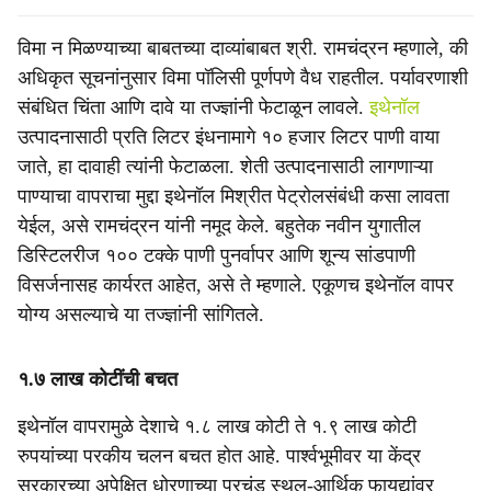
विमा न मिळण्याच्या बाबतच्या दाव्यांबाबत श्री. रामचंद्रन म्हणाले, की
अधिकृत सूचनांनुसार विमा पॉलिसी पूर्णपणे वैध राहतील. पर्यावरणाशी
संबंधित चिंता आणि दावे या तज्ज्ञांनी फेटाळून लावले.
इथेनॉल
उत्पादनासाठी प्रति लिटर इंधनामागे १० हजार लिटर पाणी वाया
जाते, हा दावाही त्यांनी फेटाळला. शेती उत्पादनासाठी लागणाऱ्या
पाण्याचा वापराचा मुद्दा इथेनॉल मिश्रीत पेट्रोलसंबंधी कसा लावता
येईल, असे रामचंद्रन यांनी नमूद केले. बहुतेक नवीन युगातील
डिस्टिलरीज १०० टक्के पाणी पुनर्वापर आणि शून्य सांडपाणी
विसर्जनासह कार्यरत आहेत, असे ते म्हणाले. एकूणच इथेनॉल वापर
योग्य असल्याचे या तज्ज्ञांनी सांगितले.
१.७ लाख कोटींची बचत
इथेनॉल वापरामुळे देशाचे १.८ लाख कोटी ते १.९ लाख कोटी
रुपयांच्या परकीय चलन बचत होत आहे. पार्श्वभूमीवर या केंद्र
सरकारच्या अपेक्षित धोरणाच्या प्रचंड स्थूल-आर्थिक फायद्यांवर