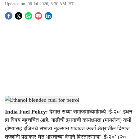
Updated on :
06 Jul 2026, 6:30 AM
IST
S
o
c
i
a
l
s
E20 petrol safe for vehicles
-
Agrowon
h
India Fuel Policy:
देशात सध्या समाजमाध्यमांमध्ये ‘ई-२०’ इंधन
a
हा विषय बहुचर्चित आहे. गाडीची इंधनाची कार्यक्षमता (मायलेज) कमी
r
होण्यासह इंजिनचे संभाव्य नुकसान याबाबत ऊर्जा क्षेत्रातील दिग्गज
तज्ज्ञांनी पुढाकार घेत भारताच्या वेगाने विस्तारणाऱ्या ‘ई-२०’ (२०