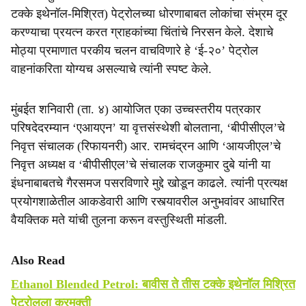
e
टक्के इथेनॉल-मिश्रित) पेट्रोलच्या धोरणाबाबत लोकांचा संभ्रम दूर
करण्याचा प्रयत्न करत ग्राहकांच्या चिंतांचे निरसन केले. देशाचे
मोठ्या प्रमाणात परकीय चलन वाचविणारे हे ‘ई-२०’ पेट्रोल
वाहनांकरिता योग्यच असल्याचे त्यांनी स्पष्ट केले.
मुंबईत शनिवारी (ता. ४) आयोजित एका उच्चस्तरीय पत्रकार
परिषदेदरम्यान ‘एआयएन’ या वृत्तसंस्थेशी बोलताना, ‘बीपीसीएल’चे
निवृत्त संचालक (रिफायनरी) आर. रामचंद्रन आणि ‘आयजीएल’चे
निवृत्त अध्यक्ष व ‘बीपीसीएल’चे संचालक राजकुमार दुबे यांनी या
इंधनाबाबतचे गैरसमज पसरविणारे मुद्दे खोडून काढले. त्यांनी प्रत्यक्ष
प्रयोगशाळेतील आकडेवारी आणि रस्त्यावरील अनुभवांवर आधारित
वैयक्तिक मते यांची तुलना करून वस्तुस्थिती मांडली.
Also Read
Ethanol Blended Petrol: बावीस ते तीस टक्के इथेनॉल मिश्रित
पेट्रोलला करमुक्ती