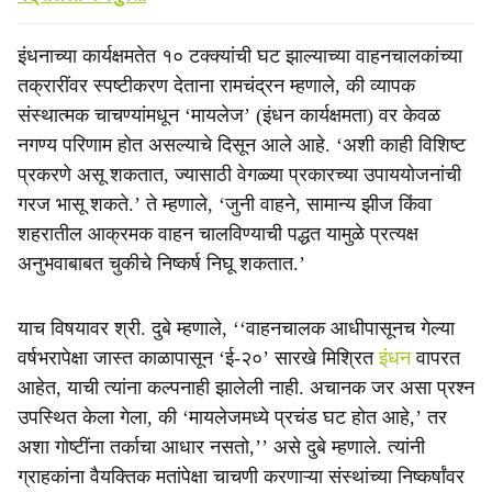
इंधनाच्या कार्यक्षमतेत १० टक्क्यांची घट झाल्याच्या वाहनचालकांच्या
तक्रारींवर स्पष्टीकरण देताना रामचंद्रन म्हणाले, की व्यापक
संस्थात्मक चाचण्यांमधून ‘मायलेज’ (इंधन कार्यक्षमता) वर केवळ
नगण्य परिणाम होत असल्याचे दिसून आले आहे. ‘अशी काही विशिष्ट
प्रकरणे असू शकतात, ज्यासाठी वेगळ्या प्रकारच्या उपाययोजनांची
गरज भासू शकते.’ ते म्हणाले, ‘जुनी वाहने, सामान्य झीज किंवा
शहरातील आक्रमक वाहन चालविण्याची पद्धत यामुळे प्रत्यक्ष
अनुभवाबाबत चुकीचे निष्कर्ष निघू शकतात.’
याच विषयावर श्री. दुबे म्हणाले, ‘‘वाहनचालक आधीपासूनच गेल्या
वर्षभरापेक्षा जास्त काळापासून ‘ई-२०’ सारखे मिश्रित
इंधन
वापरत
आहेत, याची त्यांना कल्पनाही झालेली नाही. अचानक जर असा प्रश्न
उपस्थित केला गेला, की ‘मायलेजमध्ये प्रचंड घट होत आहे,’ तर
अशा गोष्टींना तर्काचा आधार नसतो,’’ असे दुबे म्हणाले. त्यांनी
ग्राहकांना वैयक्तिक मतांपेक्षा चाचणी करणाऱ्या संस्थांच्या निष्कर्षांवर