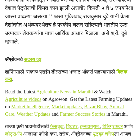
देशात पेट्रोलची किंमत काय झाली असती? किमती ५ ते ७ रुपयांपेक्षा
जास्त वाढल्या असत्या,’’ असा युक्तिवाद राजकुमार दुबे यांनी केला.
देशांतर्गत अर्थव्यवस्थेतच हे परकीय चलन राहिल्याने भारतीय ऊस
उत्पादक शेतकऱ्यांना याचा आर्थिक आधार मिळाला, असे श्री. दुबे
म्हणाले.
ॲग्रोवनचे
सदस्य व्हा
शॉपिंगसाठी 'सकाळ प्राईम डील्स'च्या भन्नाट ऑफर्स पाहण्यासाठी
क्लिक
करा
.
Read the Latest
Agriculture News in Marathi
& Watch
Agriculture videos
on Agrowon. Get the Latest Farming Updates
on
Market Intelligence
,
Market updates
,
Bazar Bhav
,
Animal
Care
,
Weather Updates
and
Farmer Success Stories
in Marathi.
ताज्या कृषी घडामोडींसाठी
फेसबुक
,
ट्विटर
,
इन्स्टाग्राम
,
टेलिग्रामवर
आणि
व्हॉट्सॲप
आम्हाला फॉलो करा. तसेच, ॲग्रोवनच्या
यूट्यूब चॅनेल
ला आजच