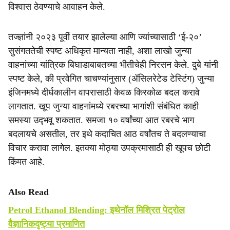
विश्वास ठेवण्याचे आवाहन केले.
तज्ज्ञांनी २०२३ पूर्वी तयार झालेल्या आणि ज्यांच्यासाठी ‘ई-२०’
सुसंगततेची स्पष्ट अधिकृत मान्यता नाही, अशा लाखो जुन्या
वाहनांच्या यांत्रिक बिघाडाबाबतच्या भीतीचेही निरसन केले. दुबे यांनी
स्पष्ट केले, की प्रवेगित चाचण्यांनुसार (ॲसिलरेटेड टेस्टिंग) जुन्या
इंजिनमध्ये दीर्घकालीन वापरासाठी केवळ किरकोळ बदल करावे
लागतात. खूप जुन्या वाहनांमध्ये रबरच्या भागांशी संबंधित काही
समस्या उद्‍भवू शकतात. समजा १० वर्षांच्या आत रबरचे भाग
बदलायचे असतील, तर इथे कदाचित आठ वर्षांतच ते बदलण्याचा
विचार करावा लागेल. इतक्या मोठ्या उपक्रमासाठी ही खूपच छोटी
किंमत आहे.
Also Read
Petrol Ethanol Blending: इथेनॉल मिश्रित पेट्रोल
वैज्ञानिकदृष्ट्या प्रमाणित