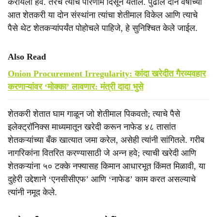
करायला हवे. तरच त्याचे परिणाम दिसून येतील. पुढील दोन वर्षाच्या
आत शेतकरी या दोन संस्थांना त्यांचा शेतीमाल विकेल आणि त्याचे
पैसे थेट शेतकऱ्यांपर्यंत पोहोचले पाहिजे, हे सुनिश्चित केले जाईल.
Also Read
Onion Procurement Irregularity: कांदा खरेदीत गैरव्यवहार
करणाऱ्यांवर ‘मोक्का’ लावणार: मंत्री दादा भुसे
शेतकरी शेतात घाम गाळून जो शेतीमाल पिकवतो; त्याचे पैसे
इलेक्ट्रॉनिक्स माध्यमातून खरेदी करून नाफेड ४८ तासांत
शेतकऱ्यांच्या बँक खात्यात जमा करेल, असेही त्यांनी सांगितले. गरीब
नागरिकांना वितरित करण्यासाठी जे अन्न हवे; त्याची खरेदी आणि
शेतकऱ्यांना ५० टक्के नफ्यासह किमान आधारभूत किंमत मिळावी, या
दुहेरी उद्देशाने ‘एनसीसीएफ’ आणि ‘नाफेड’ काम करत असल्याचे
त्यांनी नमूद केले.