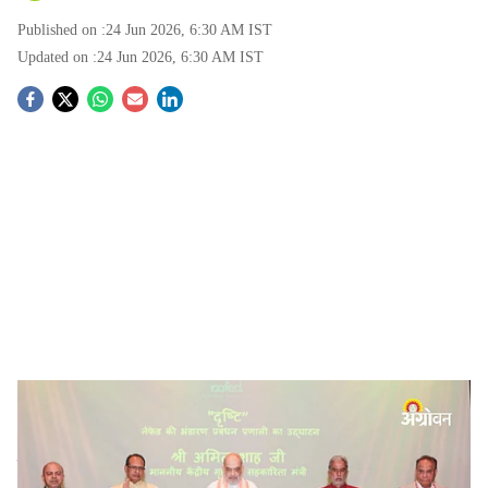
Published on :
24 Jun 2026, 6:30 AM
IST
Updated on :
24 Jun 2026, 6:30 AM
IST
S
o
c
i
a
l
s
Amit Shah farmer procurement reforms
-
Agrowon
h
Government Crop Procurement Reforms:
शेतीमालाची,
a
विशेषतः कडधान्यांची खरेदी ही थेट शेतकऱ्यांकडून करावी. त्यात