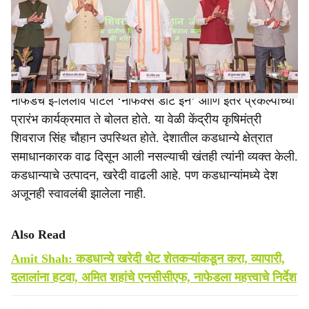
r
मध्यस्थ म्हणून व्यापारी, दलालांची भूमिका नसावी. पुढील दोन वर्षांत
अशाप्रकारची व्यवस्था अमलात आणावी. जेणेकरून शेतीमालाचे पैसे
e
थेट शेतकऱ्यांपर्यंत पोहोचतील, असे निर्देश केंद्रीय सहकार मंत्री
अमित शहा यांनी ‘एनसीसीएफ’, ‘नाफेड’ला दिले आहेत.
नाफेडचे ई-लिलाव पोर्टल ‘नाफेक्स डॉट इन’ आणि इतर प्रकल्पांच्या
प्रारंभ कार्यक्रमात ते बोलत होते. या वेळी केंद्रीय कृषिमंत्री
शिवराज सिंह चौहान उपस्थित होते. देशातील कडधान्ये क्षेत्रात
समाधानकारक वाढ दिसून आली नसल्याची खंतही त्यांनी व्यक्त केली.
कडधान्याचे उत्पादन, खरेदी वाढली आहे. पण कडधान्यांमध्ये देश
अजूनही स्वावलंबी झालेला नाही.
Also Read
Amit Shah: कडधान्ये खरेदी थेट शेतकऱ्यांकडून करा, व्यापारी,
दलालांना हटवा, अमित शहांचे एनसीसीएफ, नाफेडला महत्त्वाचे निर्देश