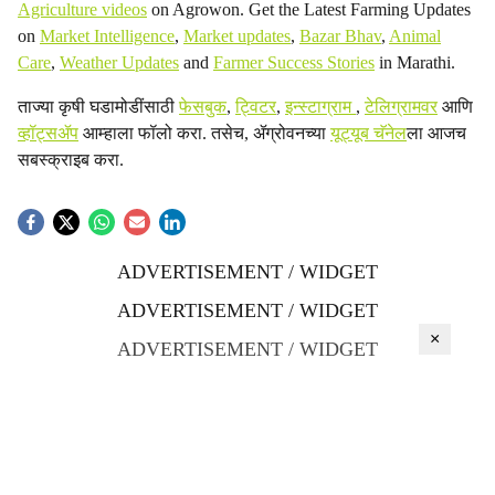
Agriculture videos
on Agrowon. Get the Latest Farming Updates
on
Market Intelligence
,
Market updates
,
Bazar Bhav
,
Animal
Care
,
Weather Updates
and
Farmer Success Stories
in Marathi.
ताज्या कृषी घडामोडींसाठी
फेसबुक
,
ट्विटर
,
इन्स्टाग्राम
,
टेलिग्रामवर
आणि
व्हॉट्सॲप
आम्हाला फॉलो करा. तसेच, ॲग्रोवनच्या
यूट्यूब चॅनेल
ला आजच
सबस्क्राइब करा.
ADVERTISEMENT / WIDGET
ADVERTISEMENT / WIDGET
×
ADVERTISEMENT / WIDGET