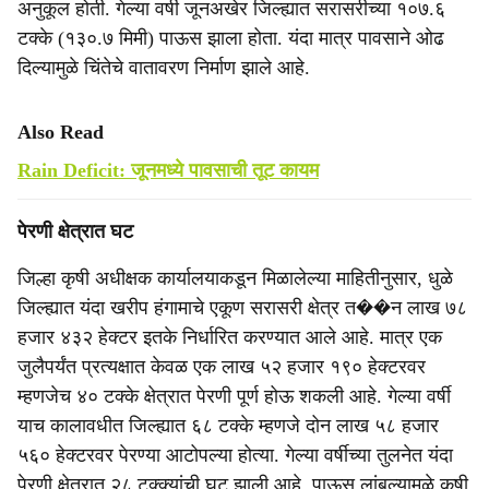
अनुकूल होती. गेल्या वर्षी जूनअखेर जिल्ह्यात सरासरीच्या १०७.६
टक्के (१३०.७ मिमी) पाऊस झाला होता. यंदा मात्र पावसाने ओढ
दिल्यामुळे चिंतेचे वातावरण निर्माण झाले आहे.
Also Read
Rain Deficit: जूनमध्ये पावसाची तूट कायम
पेरणी क्षेत्रात घट
जिल्हा कृषी अधीक्षक कार्यालयाकडून मिळालेल्या माहितीनुसार, धुळे
जिल्ह्यात यंदा खरीप हंगामाचे एकूण सरासरी क्षेत्र त��न लाख ७८
हजार ४३२ हेक्टर इतके निर्धारित करण्यात आले आहे. मात्र एक
जुलैपर्यंत प्रत्यक्षात केवळ एक लाख ५२ हजार १९० हेक्टरवर
म्हणजेच ४० टक्के क्षेत्रात पेरणी पूर्ण होऊ शकली आहे. गेल्या वर्षी
याच कालावधीत जिल्ह्यात ६८ टक्के म्हणजे दोन लाख ५८ हजार
५६० हेक्टरवर पेरण्या आटोपल्या होत्या. गेल्या वर्षीच्या तुलनेत यंदा
पेरणी क्षेत्रात २८ टक्क्यांची घट झाली आहे. पाऊस लांबल्यामुळे कृषी