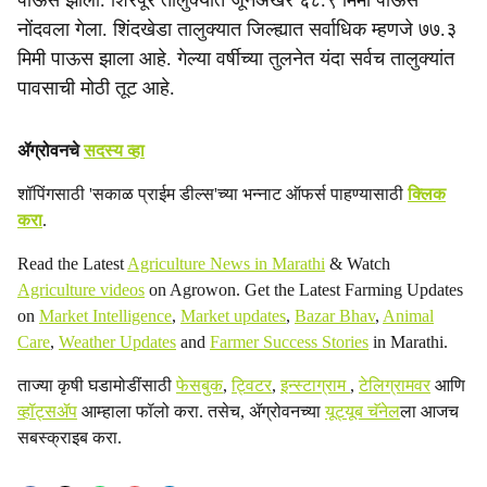
पाऊस झाला. शिरपूर तालुक्यात जूनअखेर ६८.९ मिमी पाऊस
नोंदवला गेला. शिंदखेडा तालुक्यात जिल्ह्यात सर्वाधिक म्हणजे ७७.३
मिमी पाऊस झाला आहे. गेल्या वर्षीच्या तुलनेत यंदा सर्वच तालुक्यांत
पावसाची मोठी तूट आहे.
ॲग्रोवनचे
सदस्य व्हा
शॉपिंगसाठी 'सकाळ प्राईम डील्स'च्या भन्नाट ऑफर्स पाहण्यासाठी
क्लिक
करा
.
Read the Latest
Agriculture News in Marathi
& Watch
Agriculture videos
on Agrowon. Get the Latest Farming Updates
on
Market Intelligence
,
Market updates
,
Bazar Bhav
,
Animal
Care
,
Weather Updates
and
Farmer Success Stories
in Marathi.
ताज्या कृषी घडामोडींसाठी
फेसबुक
,
ट्विटर
,
इन्स्टाग्राम
,
टेलिग्रामवर
आणि
व्हॉट्सॲप
आम्हाला फॉलो करा. तसेच, ॲग्रोवनच्या
यूट्यूब चॅनेल
ला आजच
सबस्क्राइब करा.