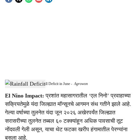
S
o
c
i
a
l
s
Dhule Records 60% Rainfall Deficit in June
-
Agrowon
h
El Nino Impact:
प्रशांत महासागरातील ‘एल निनो’ प्रवाहाच्या
a
सक्रियतेमुळे यंदा जिल्ह्यात मॉन्सूनचे आगमन संथ गतीने झाले आहे.
r
गेल्या वर्षाच्या तुलनेत यंदा जून २०२६ अखेरपर्यंत जिल्ह्यात
सरासरीच्या तुलनेत तब्बल ६० टक्क्यांहून अधिक पावसाची तूट
e
नोंदवली गेली असून, याचा थेट फटका खरीप हंगामातील पेरण्यांना
बसला आहे.