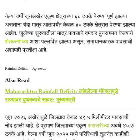
गेल्या वर्षी जूनअखेर एकूण क्षेत्राच्या ६८ टक्के पेरण्या पूर्ण झाल्या
असताना यंदा मात्र आतापर्यंत केवळ ४० टक्के क्षेत्रात पेरण्या झाल्या
आहेत. जुलैच्या सुरुवातीला मात्र पावसाने दमदार पुनरागमन केल्याने
शेतकऱ्यांच्या
आशा पल्लवित झाल्या असून, समाधानकारक पावसाची
अद्यापही प्रतीक्षा आहे.
Rainfall Deficit:
-
Agrowon
Also Read
Maharashtra Rainfall Deficit: लांबलेल्या मॉन्सूनमुळे
राज्यावर दुष्काळाचे सावट: मुख्यमंत्री
जून २०२६ अखेर धुळे जिल्ह्यात केवळ ४९.५ मिलीमीटर पावसाची
नोंद झाली आहे. हे प्रमाण जिल्ह्याच्या एकूण
सरासरीच्या
अवघे ४०.७
टक्के आहे. गेल्या वर्षी जून २०२५ मध्ये परिस्थिती तुलनेत काहीशी