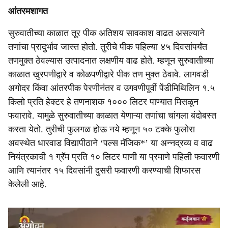
आंतरमशागत
सुरुवातीच्या काळात तूर पीक अतिशय सावकाश वाढत असल्याने
तणांचा प्रादुर्भाव जास्त होतो. तुरीचे पीक पहिल्या ४५ दिवसांपर्यंत
तणमुक्त ठेवल्यास उत्पादनात लक्षणीय वाढ होते. म्हणून सुरुवातीच्या
काळात खुरपणीद्वारे व कोळपणीद्वारे पीक तण मुक्त ठेवावे. लागवडी
अगोदर किंवा आंतरपीक पेरणीनंतर व उगवणीपूर्वी पेंडीमिथिलिन १.५
किलो प्रति हेक्टर हे तणनाशक १००० लिटर पाण्यात मिसळून
फवारावे. यामुळे सुरुवातीच्या काळात येणाऱ्या तणांचा चांगला बंदोबस्त
करता येतो. तुरीची फुलगळ होऊ नये म्हणून ५० टक्के फुलोरा
अवस्थेत धारवाड विद्यापीठाने ‘पल्स मॅजिक*’ या अन्नद्रव्य व वाढ
नियंत्रकाची १ ग्रॅम प्रति १० लिटर पाणी या प्रमाणे पहिली फवारणी
आणि त्यानंतर १५ दिवसांनी दुसरी फवारणी करण्याची शिफारस
केलेली आहे.