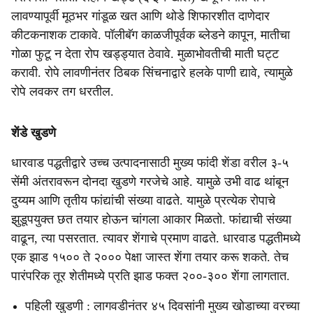
लावण्यापूर्वी मूठभर गांडूळ खत आणि थोडे शिफारशीत दाणेदार
कीटकनाशक टाकावे. पॉलीबॅग काळजीपूर्वक ब्लेडने कापून, मातीचा
गोळा फुटू न देता रोप खड्ड्यात ठेवावे. मुळाभोवतीची माती घट्ट
करावी. रोपे लावणीनंतर ठिबक सिंचनाद्वारे हलके पाणी द्यावे, त्यामुळे
रोपे लवकर तग धरतील.
शेंडे खुडणे
धारवाड पद्धतीद्वारे उच्च उत्पादनासाठी मुख्य फांदी शेंडा वरील ३-५
सेंमी अंतरावरून दोनदा खुडणे गरजेचे आहे. यामुळे उभी वाढ थांबून
दुय्यम आणि तृतीय फांद्यांची संख्या वाढते. यामुळे प्रत्येक रोपाचे
झुडूपयुक्त छत तयार होऊन चांगला आकार मिळतो. फांद्याची संख्या
वाढून, त्या पसरतात. त्यावर शेंगाचे प्रमाण वाढते. धारवाड पद्धतीमध्ये
एक झाड १५०० ते २००० पेक्षा जास्त शेंगा तयार करू शकते. तेच
पारंपरिक तूर शेतीमध्ये प्रति झाड फक्त २००-३०० शेंगा लागतात.
पहिली खुडणी : लागवडीनंतर ४५ दिवसांनी मुख्य खोडाच्या वरच्या