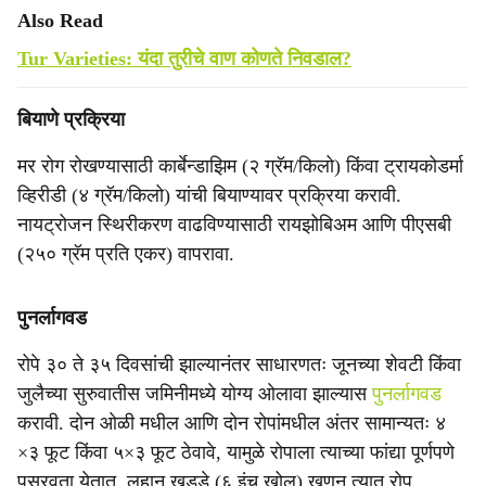
Also Read
Tur Varieties: यंदा तुरीचे वाण कोणते निवडाल?
बियाणे प्रक्रिया
मर रोग रोखण्यासाठी कार्बेन्डाझिम (२ ग्रॅम/किलो) किंवा ट्रायकोडर्मा
व्हिरीडी (४ ग्रॅम/किलो) यांची बियाण्यावर प्रक्रिया करावी.
नायट्रोजन स्थिरीकरण वाढविण्यासाठी रायझोबिअम आणि पीएसबी
(२५० ग्रॅम प्रति एकर) वापरावा.
पुनर्लागवड
रोपे ३० ते ३५ दिवसांची झाल्यानंतर साधारणतः जूनच्या शेवटी किंवा
जुलैच्या सुरुवातीस जमिनीमध्ये योग्य ओलावा झाल्यास
पुनर्लागवड
करावी. दोन ओळी मधील आणि दोन रोपांमधील अंतर सामान्यतः ४
×३ फूट किंवा ५×३ फूट ठेवावे, यामुळे रोपाला त्याच्या फांद्या पूर्णपणे
पसरवता येतात. लहान खड्डे (६ इंच खोल) खणून त्यात रोप