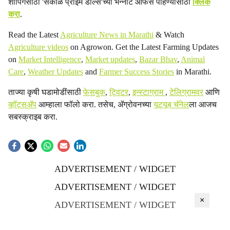
शॉपिंगसाठी 'सकाळ प्राईम डील्स'च्या भन्नाट ऑफर्स पाहण्यासाठी
क्लिक
करा
.
Read the Latest
Agriculture News in Marathi
& Watch
Agriculture videos
on Agrowon. Get the Latest Farming Updates
on
Market Intelligence
,
Market updates
,
Bazar Bhav
,
Animal
Care
,
Weather Updates
and
Farmer Success Stories
in Marathi.
ताज्या कृषी घडामोडींसाठी
फेसबुक
,
ट्विटर
,
इन्स्टाग्राम
,
टेलिग्रामवर
आणि
व्हॉट्सॲप
आम्हाला फॉलो करा. तसेच, ॲग्रोवनच्या
यूट्यूब चॅनेल
ला आजच
सबस्क्राइब करा.
ADVERTISEMENT / WIDGET
ADVERTISEMENT / WIDGET
×
ADVERTISEMENT / WIDGET