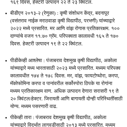
१६९ दिवस, हेक्टरी उत्पादन २२ ते २३ क्विंटल.
बीडीएन २०१३-२ (रेणुका) : कृषी संशोधन केंद्र, बदनापूर
(वसंतराव नाईक मराठवाडा कृषी विद्यापीठ, परभणी) यांच्याद्वारे
२०२२ मध्ये प्रसारित. मर आणि वांझ रोगास प्रतिकारक्षम. १००
दाण्यांचे वजन ११.७० ग्रॅम. परिपक्वता कालावधी १६५ ते १७०
दिवस. हेक्टरी उत्पादन १९ ते २२ क्विंटल.
पीडीकेव्ही आश्लेषा : पंजाबराव देशमुख कृषी विद्यापीठ, अकोला
यांच्याद्वारे मध्य भारतासाठी २०२३ मध्ये प्रसारित. मध्यम परिपक्व
कालावधीत १७४ ते १७८ दिवस. मर, वांझ, फायटोप्थोरा, करपा,
मॅकोफोमिना करपा व पानांवरील सर्कोस्पोरा ठिपके या रोगांना
मध्यम प्रतिकारक्षम वाण. अधिक उत्पादन देणारा सरासरी १९ ते
२० क्विंटल/हेक्टर. जिरायती आणि बागायती दोन्ही परिस्थितींसाठी
योग्य. मध्यम पसरणारी वाढ.
पीकेव्ही तारा : पंजाबराव देशमुख कृषी विद्यापीठ, अकोला
यांच्याद्वारे विदर्भात लागवडीसाठी २०१३ मध्ये प्रसारित. मध्यम