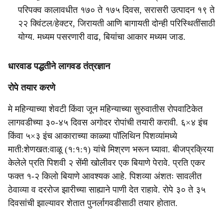
परिपक्व कालावधीत १७० ते १७५ दिवस, सरासरी उत्पादन १९ ते
२२ क्विंटल/हेक्टर, जिरायती आणि बागायती दोन्ही परिस्थितींसाठी
योग्य. मध्यम पसरणारी वाढ, बियांचा आकार मध्यम जाड.
धारवाड पद्धतीने लागवड तंत्रज्ञान
रोपे तयार करणे
मे महिन्याच्या शेवटी किंवा जून महिन्याच्या सुरुवातीस रोपवाटिकेत
लागवडीच्या ३०-४५ दिवस अगोदर रोपांची तयारी करावी. ६×४ इंच
किंवा ५×३ इंच आकाराच्या काळ्या पॉलिथिन पिशव्यांमध्ये
माती:शेणखत:वाळू (१:१:१) यांचे मिश्रण भरून घ्यावा. बीजप्रक्रिया
केलेले प्रति पिशवी २ सेंमी खोलीवर एक बियाणे पेरावे. प्रति एकर
फक्त १-२ किलो बियाणे आवश्यक आहे. पिशव्या अंशतः सावलीत
ठेवाव्या व दररोज झारीच्या साह्याने पाणी देत राहावे. रोपे ३० ते ३५
दिवसांची झाल्यावर शेतात पुनर्लागवडीसाठी तयार होतात.