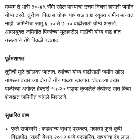
मध्यम ते भारी ३०-४५ सेंमी खोल पाण्याचा उत्तम निचरा होणारी जमीन
योग्य ठरते. तुरीच्या पिकास चोपण पाणथळ व क्षारयुक्त जमीन मानवत
नाही. जमिनीचा सामू ६.५० ते ७.५० वाढीसाठी योग्य असतो.
आम्लयुक्त जमिनीत पिकांच्या मुळावरील गाठींची योग्य वाढ होत
नसल्याने रोपे पिवळी पडतात.
पूर्वमशागत
तुरीची मुळे खोलवर जातात. त्यांच्या योग्य वाढीसाठी जमीन खोल
नांगरून वखराच्या दोन ते तीन पाळ्या द्याव्यात. शेवटच्या वखर
पाळीच्या अगोदर हेक्टरी १५-२० गाड्या कुजलेले कंपोस्ट खत किंवा
शेणखत जमिनीत चांगले मिसळावे.
सुधारित वाण
फुले राजेश्वरी : कडधान्य सुधार प्रकल्प, महात्मा फुले कृषी
विद्यापीठ, राहुरी येथून २०१२ मध्ये प्रसारित. दाण्यांचा रंग लाल,