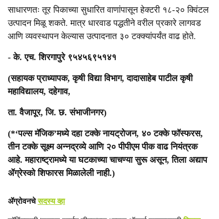
साधारणतः तूर पिकाच्या सुधारित वाणांपासून हेक्टरी १८-२० क्विंटल
उत्पादन मिळू शकते. मात्र धारवाड पद्धतीने वरील प्रकारे लागवड
आणि व्यवस्थापन केल्यास उत्पादनात ३० टक्क्यांपर्यंत वाढ होते.
- के. एच. शिरगापुरे ९५४५६९५१४१
(सहायक प्राध्यापक, कृषी विद्या विभाग, दादासाहेब पाटील कृषी
महाविद्यालय, दहेगाव,
ता. वैजापूर, जि. छ. संभाजीनगर)
(*‘पल्स मॅजिक’मध्ये दहा टक्के नायट्रोजन, ४० टक्के फॉस्फरस,
तीन टक्के सूक्ष्म अन्नद्रव्ये आणि २० पीपीएम पीक वाढ नियंत्रक
आहे. महाराष्ट्रामध्ये या घटकाच्या चाचण्या सुरू असून, तिला अद्याप
ॲग्रेस्को शिफारस मिळालेली नाही.)
ॲग्रोवनचे
सदस्य व्हा