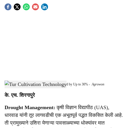
S
o
c
i
a
l
s
Dharwad Technology Boosts Pigeon Pea Yield by Up to 30%
-
Agrowon
h
के. एच. शिरगापुरे
a
Drought Management:
कृषी विज्ञान विद्यापीठ (UAS),
r
धारवाड यांनी तूर लागवडीची एक अभूतपूर्व पद्धत विकसित केली आहे.
e
ती प्रामुख्याने उशिरा येणाऱ्या पावसाळ्याच्या धोक्यांवर मात