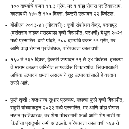
१०० दाण्यांचे वजन ११.३ ग्रॅम. मर व वांझ रोगास प्रतिकारक्षम.
कालावधी १४० ते १५० दिवस. हेक्टरी उत्पादन २२ क्विंटल.
बीडीएन २०१३-४१ (गोदावरी) : कृषी संशोधन केंद्र, बदनापूर
(वसंतराव नाईक मराठवाडा कृषी विद्यापीठ, परभणी) येथून २०२१
मध्ये प्रसारित. दाणे पांढरे, १०० दाण्यांचे वजन ११ ग्रॅम, मर
आणि वांझ रोगास प्रतिबंधक, परिपक्वता कालावधी
१६० ते १६५ दिवस, हेक्टरी उत्पादन १९ ते २४ क्विंटल. हलक्या
ते मध्यम काळ्या जमिनीत लागवडीस शिफारशीत. सिंचनाखाली
अधिक उत्पादन क्षमता असल्याने तूर उत्पादकांसाठी हे वरदान
ठरले आहे.
फुले तृप्ती : कडधान्य सुधार प्रकल्प, महात्मा फुले कृषी विद्यापीठ,
राहुरी यांच्याकडून २०२२ मध्ये प्रसारित. मर आणि वांझ रोगास
मध्यम प्रतिकारक, तर शेंगा पोखरणारी अळी आणि शेंग माशी या
किडींचा प्रादुर्भाव कमी आढळतो. परिपक्वता कालावधी १६७ ते