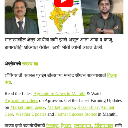
भाताखालील क्षेत्र आधीच कमी झाले असून आता आंबा व काजू
बागायतीही धोक्यात येतील, अशी भीती त्यांनी व्यक्त केली.
ॲग्रोवनचे
सदस्य व्हा
शॉपिंगसाठी 'सकाळ प्राईम डील्स'च्या भन्नाट ऑफर्स पाहण्यासाठी
क्लिक
करा
.
Read the Latest
Agriculture News in Marathi
& Watch
Agriculture videos
on Agrowon. Get the Latest Farming Updates
on
Market Intelligence
,
Market updates
,
Bazar Bhav
,
Animal
Care
,
Weather Updates
and
Farmer Success Stories
in Marathi.
ताज्या कृषी घडामोडींसाठी
फेसबुक
,
ट्विटर
,
इन्स्टाग्राम
,
टेलिग्रामवर
आणि