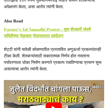
प्रतिझाड २२० रुपये नुकसानभरपाई जाहीर करून शेतकऱ्यांचा
अपेक्षाभंग केला, असा आरोप त्यांनी केला.
Also Read
Farmer's Jal Samadhi Protest : युवा शेतकरी संघर्ष
समितीच्या नेतृत्वात गोदापात्रात आंदोलन
शेट्टी यांनी यावेळी कोकणातील प्रस्तावित अणुऊर्जा प्रकल्पांवरही
टीका केली. शेतकऱ्यांसाठी सकारात्मक निर्णय होत नसताना
पर्यावरणाला धोका निर्माण करणारे प्रकल्प राबविण्याचा प्रयत्न सुरू
असल्याचा आरोप त्यांनी केला.