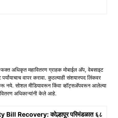
ी फक्त अधिकृत महावितरण ग्राहक मोबाईल अ‍ॅप, वेबसाइट
ंट पर्यांयाचाच वापर करावा. कुठल्याही संशयास्पद लिंकवर
ू नये. सोशल मीडियावरून किंवा व्हॉट्सॲपवरून आलेल्या
ावितरण अधिकाऱ्यांनी केले आहे.
y Bill Recovery: कोल्हापूर परिमंडळात ६८