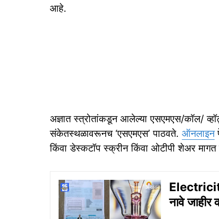
आहे.
अज्ञात स्त्रोतांकडून आलेल्या एसएमएस/कॉल/ व्ह
संकेतस्थळावरूनच ‘एसएमएस’ पाठवते.
ऑनलाइन
प
किंवा डेस्कटॉप स्क्रीन किंवा ओटीपी शेअर मागत 
Electricit
नावे जाहीर