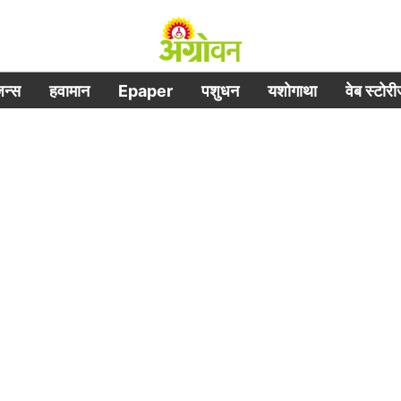
िजन्स
हवामान
Epaper
पशुधन
यशोगाथा
वेब स्टोर