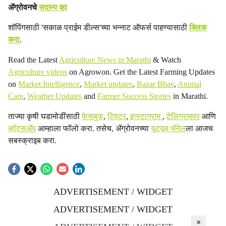
ॲग्रोवनचे
सदस्य व्हा
शॉपिंगसाठी 'सकाळ प्राईम डील्स'च्या भन्नाट ऑफर्स पाहण्यासाठी
क्लिक
करा
.
Read the Latest
Agriculture News in Marathi
& Watch
Agriculture videos
on Agrowon. Get the Latest Farming Updates
on
Market Intelligence
,
Market updates
,
Bazar Bhav
,
Animal
Care
,
Weather Updates
and
Farmer Success Stories
in Marathi.
ताज्या कृषी घडामोडींसाठी
फेसबुक
,
ट्विटर
,
इन्स्टाग्राम
,
टेलिग्रामवर
आणि
व्हॉट्सॲप
आम्हाला फॉलो करा. तसेच, ॲग्रोवनच्या
यूट्यूब चॅनेल
ला आजच
सबस्क्राइब करा.
ADVERTISEMENT / WIDGET
ADVERTISEMENT / WIDGET
×