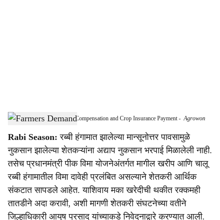
o
c
i
a
l
s
Farmers Demand Immediate Compensation and Crop Insurance Payment
-
Agrowon
h
Rabi Season:
रब्बी हंगामात झालेल्या मान्सूनोत्तर पावसामुळे
a
नुकसान झालेल्या शेतकऱ्यांना अद्याप नुकसान भरपाई मिळालेली नाही.
r
तसेच प्रधानमंत्री पीक विमा योजनेअंतर्गत मागील खरीप आणि चालू
रब्बी हंगामातील विमा दावेही प्रलंबित असल्याने शेतकरी आर्थिक
e
संकटात सापडले आहेत. याशिवाय मका खरेदीची थकीत रक्कमही
तातडीने अदा करावी, अशी मागणी शेतकरी संघटनेच्या वतीने
जिल्हाधिकारी आयुष प्रसाद यांच्याकडे निवेदनाद्वारे करण्यात आली.