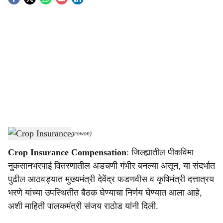
S
o
c
i
a
l
s
पालकमंत्री संजय राठोड.
-
(Agrowon)
h
Crop Insurance Compensation
: जिल्ह्यातील पीकविमा
a
नुकसानभरपाई वितरणातील अडचणी गंभीर बनल्या असून, या संदर्भात
r
पुढील आठवड्यात मुख्यमंत्री देवेंद्र फडणवीस व कृषिमंत्री दत्तात्रय
भरणे यांच्या उपस्थितीत बैठक घेण्याचा निर्णय घेण्यात आला आहे,
e
अशी माहिती पालकमंत्री संजय राठोड यांनी दिली.