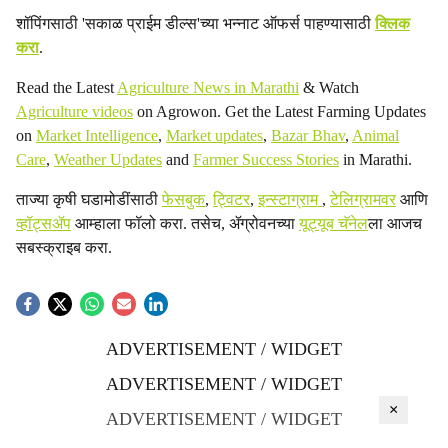
शॉपिंगसाठी 'सकाळ प्राईम डील्स'च्या भन्नाट ऑफर्स पाहण्यासाठी
क्लिक
करा
.
Read the Latest
Agriculture News in Marathi
& Watch
Agriculture videos
on Agrowon. Get the Latest Farming Updates
on
Market Intelligence
,
Market updates
,
Bazar Bhav
,
Animal
Care
,
Weather Updates
and
Farmer Success Stories
in Marathi.
ताज्या कृषी घडामोडींसाठी
फेसबुक
,
ट्विटर
,
इन्स्टाग्राम
,
टेलिग्रामवर
आणि
व्हॉट्सॲप
आम्हाला फॉलो करा. तसेच, ॲग्रोवनच्या
यूट्यूब चॅनेल
ला आजच
सबस्क्राइब करा.
ADVERTISEMENT / WIDGET
ADVERTISEMENT / WIDGET
×
ADVERTISEMENT / WIDGET