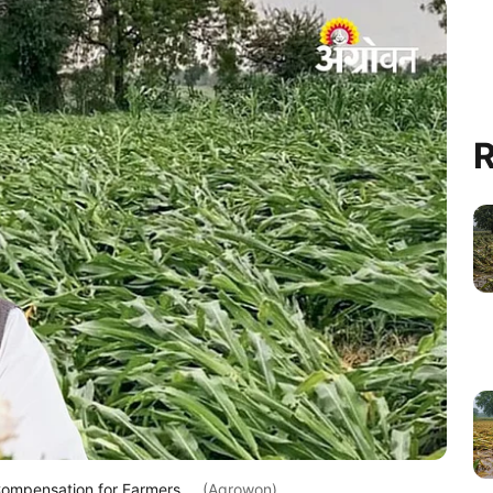
R
ompensation for Farmers.
(Agrowon)