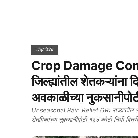
ॲग्रो विशेष
Crop Damage Com
जिल्ह्यांतील शेतकऱ्यांना 
अवकाळीच्या नुकसानीपोट
Unseasonal Rain Relief GR: राज्यातील १९ जिल
शेतपिकांच्या नुकसानीपोटी १६४ कोटी निधी वितरी