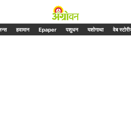
िजन्स
हवामान
Epaper
पशुधन
यशोगाथा
वेब स्टोर