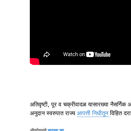
अतिवृष्टी, पूर व चक्रीवादळ यासारख्या नैसर्गिक आ
अनुदान स्वरुपात राज्य
आपत्ती निधीतून
विहित दरा
ॲग्रोवनचे
सदस्य व्हा