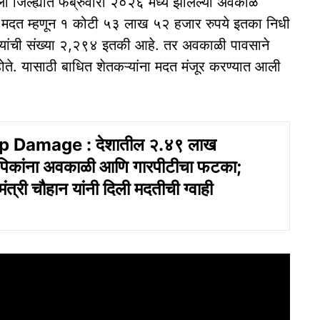
 जिल्ह्यांत फेब्रुवारी २०२६ मध्ये झालेल्या अवकाळ
ंना मदत म्हणून १ कोटी ५३ लाख ५२ हजार रुपये इतका निधी
ऱ्यांची संख्या २,२९४ इतकी आहे. तर अवकाळी पावसाने
 होते. यासाठी बाधित शेतकऱ्यांना मदत मंजूर करण्यात आली
p Damage : देशातील २.४९ लाख
 पिकांना अवकाळी आणि गारपीटीचा फटका;
िमंत्री चौहान यांनी दिली मदतीची ग्वाही