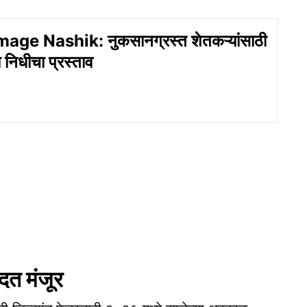
ge Nashik: नुकसानग्रस्त शेतकऱ्यांसाठी
 निधीचा प्रस्ताव
दत मंजूर